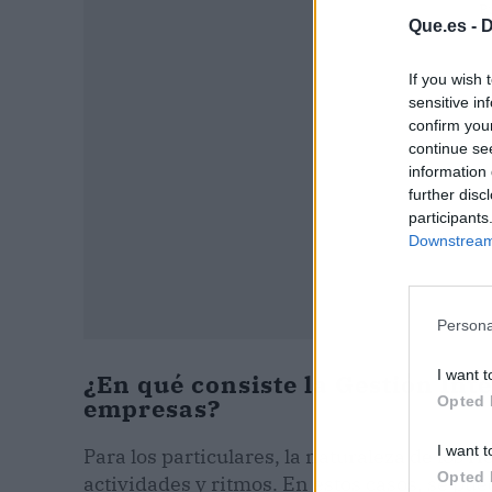
P
Que.es -
D
If you wish 
sensitive in
confirm you
continue se
information 
further disc
participants
Downstream 
Persona
I want t
¿En qué consiste la Gestión Int
Opted 
empresas?
I want t
Para los particulares, la naturaleza de los
Opted 
actividades y ritmos. En estos casos, se pu