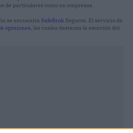
os de particulares como en empresas.
ión se encuentra
SafeBrok
Seguros. El servicio de
ok opiniones
, las cuales destacan la atención del