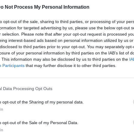
ublicidad
o Not Process My Personal Information
to opt-out of the sale, sharing to third parties, or processing of your per
formation for targeted advertising by us, please use the below opt-out s
r selection. Please note that after your opt-out request is processed y
eing interest-based ads based on personal information utilized by us or
disclosed to third parties prior to your opt-out. You may separately opt-
losure of your personal information by third parties on the IAB’s list of
. This information may also be disclosed by us to third parties on the
IA
Participants
that may further disclose it to other third parties.
l Data Processing Opt Outs
o opt-out of the Sharing of my personal data.
egral de Riesgo para particulares y
In
o opt-out of the Sale of my Personal Data.
 riesgos administrados dependerá de sus
In
eden estudiar situaciones económicas, sociales y