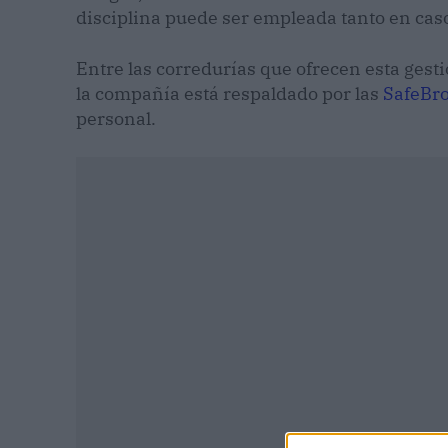
disciplina puede ser empleada tanto en cas
Entre las corredurías que ofrecen esta gest
la compañía está respaldado por las
SafeBr
personal.