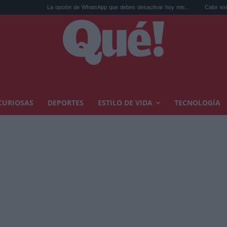
 opción de WhatsApp que debes desactivar hoy mis...
Calor extremo y ansiedad: sín
CURIOSAS
DEPORTES
ESTILO DE VIDA
TECNOLOGÍA