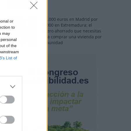
110.000 euros en Madrid por
sonal or
31.000 en Extremadura: el
ection to
dinero ahorrado que necesitas
ou may
para comprar una vivienda por
 personal
comunidad
out of the
 downstream
B’s List of