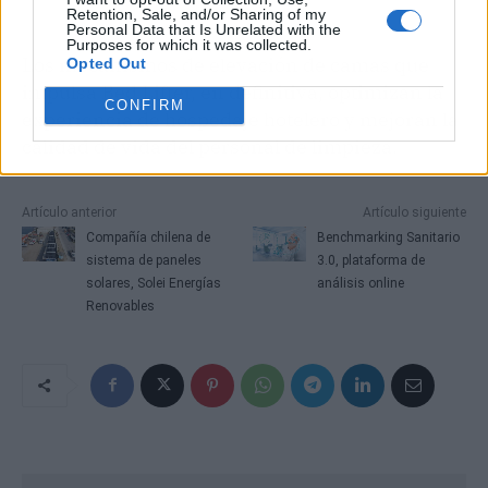
Retention, Sale, and/or Sharing of my
Personal Data that Is Unrelated with the
Purposes for which it was collected.
Los mecanismos de elevación de camas que
Opted Out
impulsa Bed Lifter, en definitiva, optimizan la
CONFIRM
experiencia de hospedaje hotelero y mejoran la
calidad de vida del personal de limpieza.
Artículo anterior
Artículo siguiente
Compañía chilena de
Benchmarking Sanitario
sistema de paneles
3.0, plataforma de
solares, Solei Energías
análisis online
Renovables