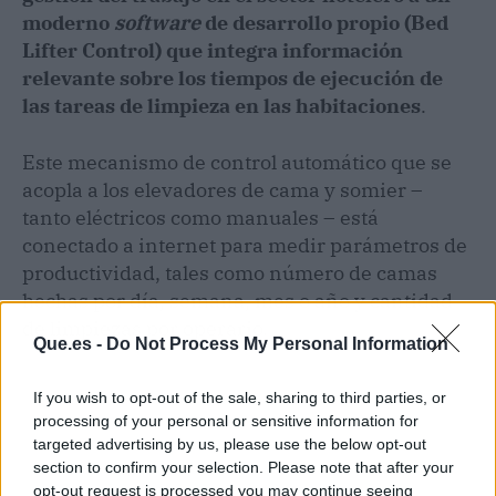
moderno
software
de desarrollo propio (Bed
Lifter Control) que integra información
relevante sobre los tiempos de ejecución de
las tareas de limpieza en las habitaciones
.
Este mecanismo de control automático que se
acopla a los elevadores de cama y somier –
tanto eléctricos como manuales – está
conectado a internet para medir parámetros de
productividad, tales como número de camas
hechas por día, semana, mes o año y cantidad
de limpiezas por operario.
Que.es -
Do Not Process My Personal Information
If you wish to opt-out of the sale, sharing to third parties, or
processing of your personal or sensitive information for
targeted advertising by us, please use the below opt-out
section to confirm your selection. Please note that after your
opt-out request is processed you may continue seeing