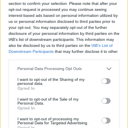
más limpio y sostenible. Su capacidad para
section to confirm your selection. Please note that after your
generar electricidad de manera eficiente y
opt-out request is processed you may continue seeing
interest-based ads based on personal information utilized by
respetuosa con el medio ambiente los convierte
us or personal information disclosed to third parties prior to
en una herramienta poderosa en la lucha contra
your opt-out. You may separately opt-out of the further
el cambio climático. Empresas como Solei
disclosure of your personal information by third parties on the
Energías Renovables están liderando el camino
IAB’s list of downstream participants. This information may
al mostrar los numerosos beneficios de esta
also be disclosed by us to third parties on the
IAB’s List of
Downstream Participants
that may further disclose it to other
tecnología y demostrar su viabilidad en la
third parties.
práctica.
Personal Data Processing Opt Outs
Artículo anterior
Artículo siguiente
I want to opt-out of the Sharing of my
personal data.
Cómo saber a qué hora
¿Cuáles son los
Opted In
es más barata la luz,
beneficios de instalar
con Apaga Luz
elevadores de cama para
I want to opt-out of the Sale of my
el hotel?, por Bed Lifter
Personal Data.
Opted In
I want to opt-out of processing my
Personal Data for Targeted Advertising.
Opted In