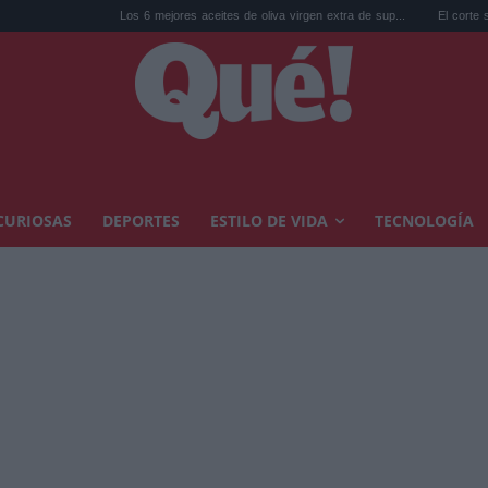
Los 6 mejores aceites de oliva virgen extra de sup...
El corte slick back para 
CURIOSAS
DEPORTES
ESTILO DE VIDA
TECNOLOGÍA