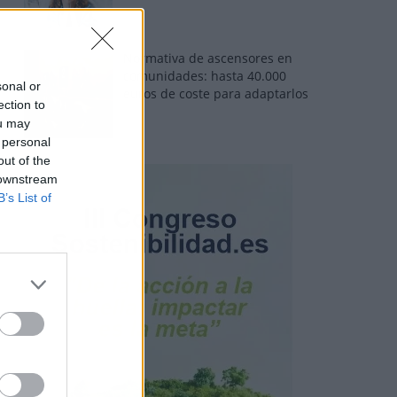
Normativa de ascensores en
comunidades: hasta 40.000
sonal or
euros de coste para adaptarlos
ection to
ou may
 personal
out of the
 downstream
B’s List of