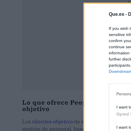
P
Que.es -
D
If you wish 
sensitive in
confirm you
continue se
information 
further disc
participants
Downstream 
Persona
Lo que ofrece People Perfomance
objetivo
I want t
Opted 
Los
clientes objetivo
de esta compañía son 
I want t
gestión de personal, basados en información