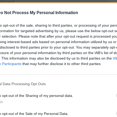
ublicidad
o Not Process My Personal Information
to opt-out of the sale, sharing to third parties, or processing of your per
formation for targeted advertising by us, please use the below opt-out s
r selection. Please note that after your opt-out request is processed y
eing interest-based ads based on personal information utilized by us or
disclosed to third parties prior to your opt-out. You may separately opt-
losure of your personal information by third parties on the IAB’s list of
. This information may also be disclosed by us to third parties on the
IA
Participants
that may further disclose it to other third parties.
l Data Processing Opt Outs
 International a sus clientes
o opt-out of the Sharing of my personal data.
In
empresas que necesitan mejorar sus procesos en
o opt-out of the Sale of my Personal Data.
 útil de su realidad laboral. Ignacio Rubio, CEO