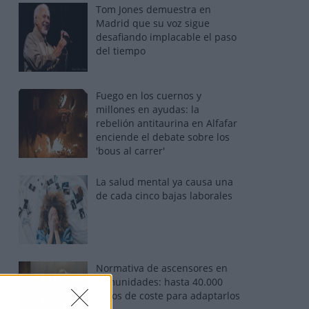
Tom Jones demuestra en
Madrid que su voz sigue
desafiando implacable el paso
del tiempo
Fuego en los cuernos y
millones en ayudas: la
rebelión antitaurina en Alfafar
enciende el debate sobre los
'bous al carrer'
La salud mental ya causa una
de cada cinco bajas laborales
Normativa de ascensores en
comunidades: hasta 40.000
euros de coste para adaptarlos