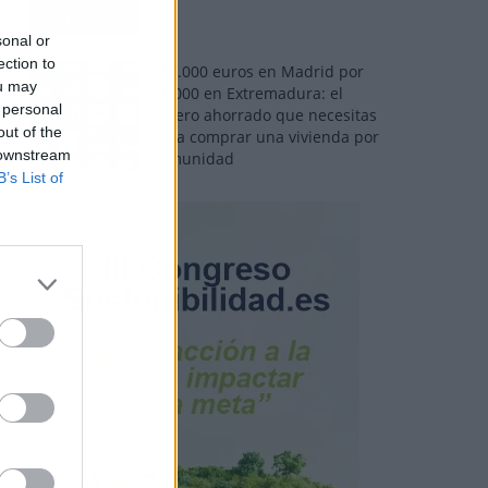
sonal or
ection to
110.000 euros en Madrid por
ou may
31.000 en Extremadura: el
 personal
dinero ahorrado que necesitas
out of the
para comprar una vivienda por
 downstream
comunidad
B’s List of