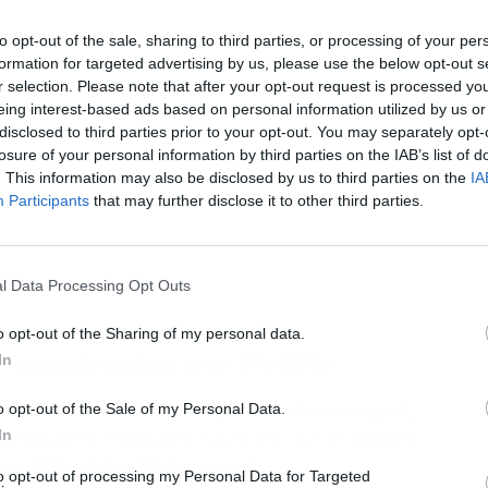
to opt-out of the sale, sharing to third parties, or processing of your per
formation for targeted advertising by us, please use the below opt-out s
r selection. Please note that after your opt-out request is processed y
eing interest-based ads based on personal information utilized by us or
disclosed to third parties prior to your opt-out. You may separately opt-
losure of your personal information by third parties on the IAB’s list of
. This information may also be disclosed by us to third parties on the
IA
Participants
that may further disclose it to other third parties.
l Data Processing Opt Outs
o opt-out of the Sharing of my personal data.
s emocionales: por WellWo
In
ogramas de
salud laboral y bienestar integral,
o opt-out of the Sale of my Personal Data.
 heridas emocionales. Explican que el primer
In
 que hay un problema
latente.
to opt-out of processing my Personal Data for Targeted