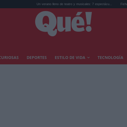
Un verano lleno de teatro y musicales: 7 espectácu...
Fichaje de Yan Diom
CURIOSAS
DEPORTES
ESTILO DE VIDA
TECNOLOGÍA