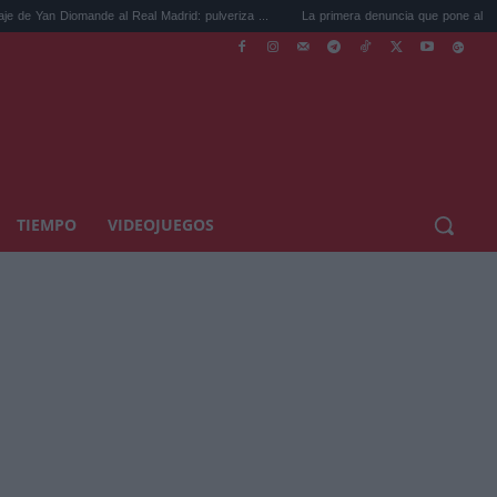
ande al Real Madrid: pulveriza ...
La primera denuncia que pone al Gobierno de Ayus
TIEMPO
VIDEOJUEGOS