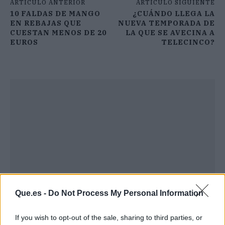
ARTÍCULO ANTERIOR
ARTÍCULO SIGUIENTE
10 FALDAS DE MANGO
¿CUÁNDO LLEGA LA
EN REBAJAS QUE
NUEVA TEMPORADA DE
CUESTAN MENOS DE 20
LA QUE SE AVECINA A
EUROS
TELECINCO?
Que.es -
Do Not Process My Personal Information
If you wish to opt-out of the sale, sharing to third parties, or