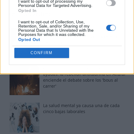
I want to opt-out of processing my
Personal Data for Targeted Advertising.
Opted In
Los más vistos
I want to opt-out of Collection, Use,
Retention, Sale, and/or Sharing of my
Personal Data that Is Unrelated with the
Tom Jones demuestra en Madrid que su
Purposes for which it was collected.
voz sigue desafiando implacable el paso
Opted Out
del tiempo
CONFIRM
Fuego en los cuernos y millones en
ayudas: la rebelión antitaurina en Alfafar
enciende el debate sobre los 'bous al
carrer'
La salud mental ya causa una de cada
cinco bajas laborales