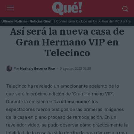
ar su 'Ruta del Narc...
Kit Connor será Cíclope en los X-Men del MCU y Hea...
Últimas Noticias
- Noticias Que!:
Así será la nueva casa de
Gran Hermano VIP en
Telecinco
-
Por
Nathaly Becerra Rico
9 agosto, 2023 08:35
Telecinco ha revelado un emocionante adelanto de lo
que será la próxima edición de 'Gran Hermano VIP'.
Durante la emisión de
'La última noche
', los
espectadores fueron testigos de las primeras imágenes
de la casa en pleno proceso de remodelación. En un
revelador video, se pudo observar cómo prácticamente la
totalidad de la casa ha sido derribada para dar paso a una