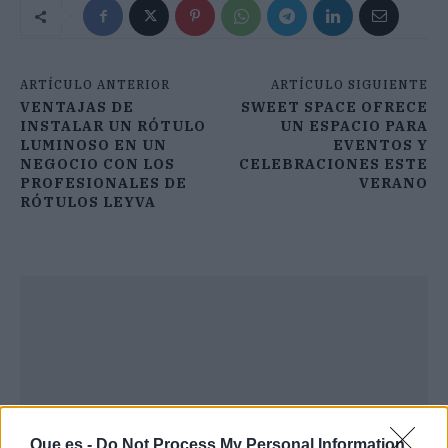
ARTÍCULO ANTERIOR
ARTÍCULO SIGUIENTE
VENTAJAS DE
SWEET SPACE OFRECE
INSTALAR UN RÓTULO
UN ESPACIO PARA
LUMINOSO EN UN
EVENTOS Y
NEGOCIO CON LOS
CELEBRACIONES ESTE
PROFESIONALES DE
VERANO
RÓTULOS LEYVA
Que.es -
Do Not Process My Personal Information