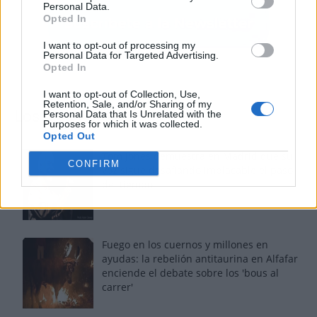
Personal Data.
Opted In
I want to opt-out of processing my
Personal Data for Targeted Advertising.
Opted In
I want to opt-out of Collection, Use,
Retention, Sale, and/or Sharing of my
Los más vistos
Personal Data that Is Unrelated with the
Purposes for which it was collected.
Opted Out
Tom Jones demuestra en Madrid que su
CONFIRM
voz sigue desafiando implacable el paso
del tiempo
Fuego en los cuernos y millones en
ayudas: la rebelión antitaurina en Alfafar
enciende el debate sobre los 'bous al
carrer'