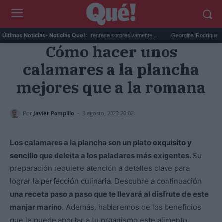
'La Promesa': Un personaje regresa sorpresivamente...
Georgina Rodríguez bikini
Últimas Noticias
- Noticias Que!:
Cómo hacer unos
calamares a la plancha
mejores que a la romana
-
Por
Javier Pompilio
3 agosto, 2023 20:02
Los calamares a la plancha son un plato
exquisito y
sencillo
que deleita a los paladares más exigentes.
Su
preparación requiere atención a detalles clave para
lograr la
perfección culinaria
. Descubre a continuación
una receta paso a paso que te llevará al disfrute de este
manjar marino
. Además, hablaremos de los beneficios
que le puede aportar a tu organismo este alimento.