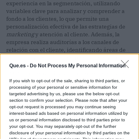
experiencia en la segmentación, utilizando
variables clave para analizar y comprender a
fondo a los clientes, lo que permite una
personalización efectiva de las estrategias de
marketing
y atención al cliente. Además, la
empresa realiza auditorías a los canales de
relación con el cliente, identificando áreas de
mejora y proporcionando recomendaciones.
Estos servicios de
research
y consultoría de
Que.es -
Do Not Process My Personal Information
BQRC son herramientas fundamentales para
complementar al
feedback
de carácter más
If you wish to opt-out of the sale, sharing to third parties, or
processing of your personal or sensitive information for
directo. Contar con la ayuda de equipos
targeted advertising by us, please use the below opt-out
experimentados como BQRC permite que las
section to confirm your selection. Please note that after your
empresas puedan repensar su planificación y
opt-out request is processed you may continue seeing
establecer estrategias que focalicen en
interest-based ads based on personal information utilized by
satisfacer lo que transmite la voz del cliente.
us or personal information disclosed to third parties prior to
your opt-out. You may separately opt-out of the further
disclosure of your personal information by third parties on the
Artículo anterior
Artículo siguiente