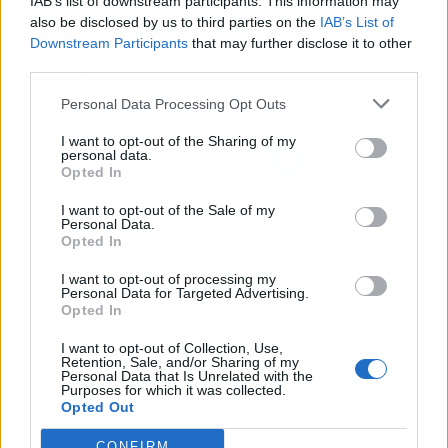
IAB’s list of downstream participants. This information may
Hotel El Refugio, un
Infusiones y tés
also be disclosed by us to third parties on the
IAB’s List of
lugar bien equipado para
ecológicos de la tienda
Downstream Participants
that may further disclose it to other
disfrutar de unas
online Tisanate, sabor y
third parties.
buenas vacaciones
calidad directos a casa
Personal Data Processing Opt Outs
I want to opt-out of the Sharing of my
personal data.
Opted In
I want to opt-out of the Sale of my
Personal Data.
Opted In
I want to opt-out of processing my
Personal Data for Targeted Advertising.
Opted In
I want to opt-out of Collection, Use,
Retention, Sale, and/or Sharing of my
Personal Data that Is Unrelated with the
Purposes for which it was collected.
Opted Out
CONFIRM