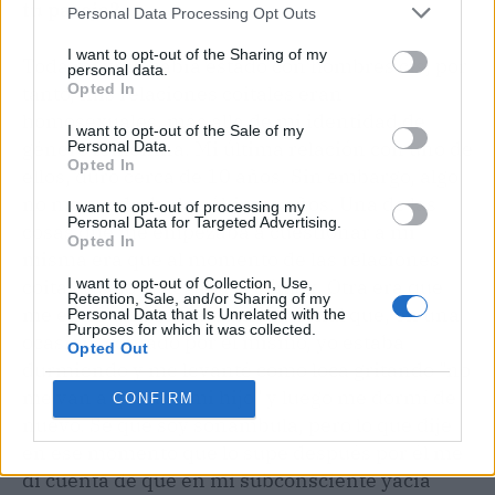
tu pareja?
Personal Data Processing Opt Outs
I want to opt-out of the Sharing of my
Toda mi vida había estado con hombres cis, por
personal data.
Opted In
tanto, mis relaciones coitales eran
homosexuales, más alla de mi identidad de
I want to opt-out of the Sale of my
género femenina. Mi última relación con uno de
Personal Data.
Opted In
ellos, duró cerca de 10 años. Sin embargo, algo
no me cuadraba los últimos años. Una de las
I want to opt-out of processing my
Personal Data for Targeted Advertising.
cosas que me empezaba a cuestionar a mí
Opted In
misma era que al momento de las relaciones
coitales solo él llegaba al clímax. Otra era que
I want to opt-out of Collection, Use,
Retention, Sale, and/or Sharing of my
me entró una etapa transmaternal que, en una
Personal Data that Is Unrelated with the
Purposes for which it was collected.
ocasión, contado por el mismo, yo estaba
Opted Out
durmiendo y me levanté como loca gritando "no
me van a quitar a mi hijo" y luego me dormí de
CONFIRM
nuevo. Sé que soy sonámbula, pero lo que dije
en ese momento que lo supe después por él me
di cuenta de que en mi subconsciente yacía