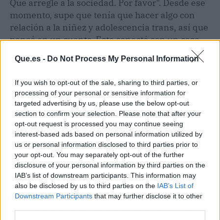
Que arregle a la sociedad. Por favor". Desde ese
momento, supe que tenía que hacer algo con
relación a la niñez y adolescencia trans, así que
pensé en un cuento. Esto conectó con un caso
de niñez trans de igual forma en la provincia de
Que.es -
Do Not Process My Personal Information
Manabí y además con mis experiencias
personales en mi niñez. Por ello, el cuento se
If you wish to opt-out of the sale, sharing to third parties, or
llama: "Benedicto se siente niña" llevando uno
processing of your personal or sensitive information for
de mis nombres de nacimiento Luis Benedicto,
targeted advertising by us, please use the below opt-out
antes de cambiarme a Diane Marie. Además, mi
section to confirm your selection. Please note that after your
fin es contribuir de una forma saludable a los
opt-out request is processed you may continue seeing
interest-based ads based on personal information utilized by
casos de niñez trans quienes se han visto y me
us or personal information disclosed to third parties prior to
incluyo, en un mundo que no comprende lo que
your opt-out. You may separately opt-out of the further
sucede y más aún en etapas tan tempranas que
disclosure of your personal information by third parties on the
todo es aún más complejo.
IAB’s list of downstream participants. This information may
also be disclosed by us to third parties on the
IAB’s List of
Downstream Participants
that may further disclose it to other
¿Qué te impulsó a ser madre y cuáles fueron
third parties.
las vicisitudes que tuvieron que atravesar con