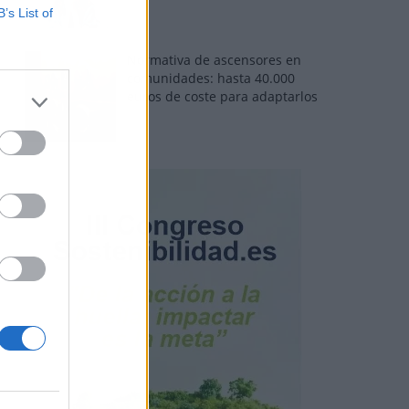
B’s List of
Normativa de ascensores en
comunidades: hasta 40.000
euros de coste para adaptarlos