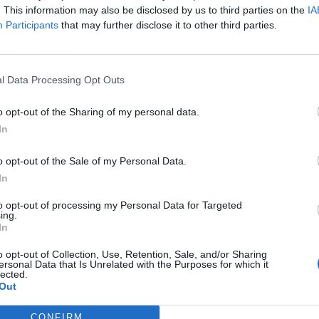
. This information may also be disclosed by us to third parties on the
IA
ones, incluso durante el transporte. Al elegir una
Participants
that may further disclose it to other third parties.
s pueden estar seguras de que su inversión en el
manera posible.
l Data Processing Opt Outs
o opt-out of the Sharing of my personal data.
In
o opt-out of the Sale of my Personal Data.
In
to opt-out of processing my Personal Data for Targeted
ing.
In
o opt-out of Collection, Use, Retention, Sale, and/or Sharing
ersonal Data that Is Unrelated with the Purposes for which it
lected.
Out
ublicidad
CONFIRM