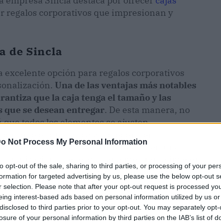
 la empresa Sincla destaca por ofrecer
cajas
r regalos corporativos que impresionan y
a de Sincla
 excelente opción para regalos corporativos
sonalización.
Una de las ventajas más notables
rantiza que la caja tenga el tamaño y las
s que se desean entregar
. De esta manera, no
 que todos los elementos se ajusten
portante es que las cajas pueden ser
o Not Process My Personal Information
nsajes específicos, convirtiéndolas en una
ersonalización puede ayudar a mejorar la imagen
to opt-out of the sale, sharing to third parties, or processing of your per
epción de los destinatarios sobre el valor del
formation for targeted advertising by us, please use the below opt-out s
s muy fácil de montar, ya que se entrega en
r selection. Please note that after your opt-out request is processed y
cómoda en el envío y fácil de montar por los
eing interest-based ads based on personal information utilized by us or
lizables ofrecen una durabilidad excepcional en
disclosed to third parties prior to your opt-out. You may separately opt-
losure of your personal information by third parties on the IAB’s list of
e. La madera es resistente, lo que garantiza