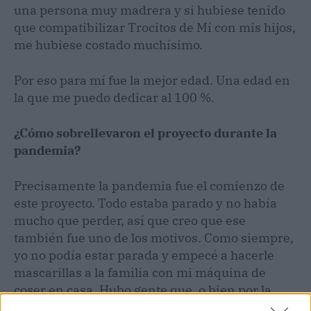
una persona muy madrera y si hubiese tenido
que compatibilizar Trocitos de Mí con mis hijos,
me hubiese costado muchísimo.
Por eso para mí fue la mejor edad. Una edad en
la que me puedo dedicar al 100 %.
¿Cómo sobrellevaron el proyecto durante la
pandemia?
Precisamente la pandemia fue el comienzo de
este proyecto. Todo estaba parado y no había
mucho que perder, así que creo que ese
también fue uno de los motivos. Como siempre,
yo no podía estar parada y empecé a hacerle
mascarillas a la familia con mi máquina de
coser en casa. Hubo gente que, o bien por la
falta de mascarillas en aquel momento o porque