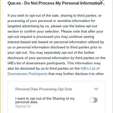
Que.es -
Do Not Process My Personal Information
en realidad le gustaba mi manera de
confeccionarlas, empezó a pedirme si podía
If you wish to opt-out of the sale, sharing to third parties, or
hacer también para ellas y así comenzó todo.
processing of your personal or sensitive information for
targeted advertising by us, please use the below opt-out
¿Cuál fue el mayor desafío al fundar Trocitos
section to confirm your selection. Please note that after your
de Mí?
opt-out request is processed you may continue seeing
interest-based ads based on personal information utilized by
us or personal information disclosed to third parties prior to
El mayor desafío, sin duda, es el
your opt-out. You may separately opt-out of the further
desconocimiento. Por mucho que tú tengas
disclosure of your personal information by third parties on the
claro lo que quieres hacer, lo que quieres
IAB’s list of downstream participants. This information may
transmitir y lo que quieres ofrecer. Te
also be disclosed by us to third parties on the
IAB’s List of
Downstream Participants
that may further disclose it to other
encuentras con que no sabes como hacérselo
third parties.
llegar a la gente. No sabes lo que tienes que
hacer para conseguir tener visibilidad. Algo que
Personal Data Processing Opt Outs
hoy en día resulta muy difícil debido a toda la
I want to opt-out of the Sharing of my
competencia que hay y la sobreestimulación de
personal data.
las redes sociales. Nos encontramos en una era
Opted In
en continuo cambio donde lo que sirve hoy