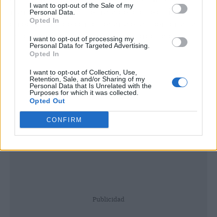
I want to opt-out of the Sale of my
mañana ya no. No se trata de lo que quieres
Personal Data.
Opted In
ofrecer, sino de como llegar a esas personas a
las que quieres ayudar con tus productos.
I want to opt-out of processing my
Personal Data for Targeted Advertising.
Opted In
I want to opt-out of Collection, Use,
Retention, Sale, and/or Sharing of my
Personal Data that Is Unrelated with the
Purposes for which it was collected.
Opted Out
CONFIRM
Publicidad