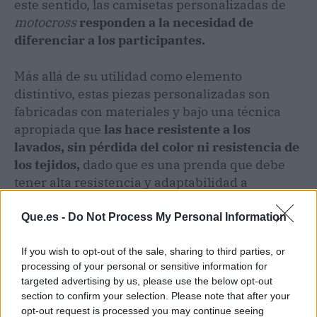
este sentido, las camisetas personalizadas de
motocross
responden a la necesidad de
diferenciar a los participantes.
Más allá de su utilidad como elemento
distintivo, estas piezas personalizadas son
fabricadas con materiales y bajo una técnica
apropiada que
las hace resistente a los
lavados, sin pérdida del color ni resistencia de
los tejidos,
dado que es una prenda que debe
tener alta resistencia y adaptabilidad a
inclemencias climáticas, salpicaduras, sudor e
incluso, manchas.
Que.es -
Do Not Process My Personal Information
En ADHESIVOSEMBARRADOS cuentan con
If you wish to opt-out of the sale, sharing to third parties, or
processing of your personal or sensitive information for
amplia variedad de prediseños, para que el
targeted advertising by us, please use the below opt-out
cliente elija el modelo de su agrado para
section to confirm your selection. Please note that after your
personalizarlo de acuerdo a sus
opt-out request is processed you may continue seeing