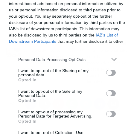
requerimientos, porque entienden la
interest-based ads based on personal information utilized by
importancia de la sincronía que debe existir
us or personal information disclosed to third parties prior to
your opt-out. You may separately opt-out of the further
entre la indumentaria y la moto que conduce
disclosure of your personal information by third parties on the
cada piloto.
IAB’s list of downstream participants. This information may
also be disclosed by us to third parties on the
IAB’s List of
Downstream Participants
that may further disclose it to other
Artículo anterior
Artículo siguiente
third parties.
La historia de Trocitos
Antal Internacional habla
de Mí, ¿cómo emprender
de la diversidad en los
Personal Data Processing Opt Outs
un negocio a los 50
procesos de selección y
años?
el papel de las
I want to opt-out of the Sharing of my
personal data.
consultorías en la
Opted In
inclusión
I want to opt-out of the Sale of my
Personal Data.
Opted In
I want to opt-out of processing my
Personal Data for Targeted Advertising.
Opted In
I want to opt-out of Collection, Use,