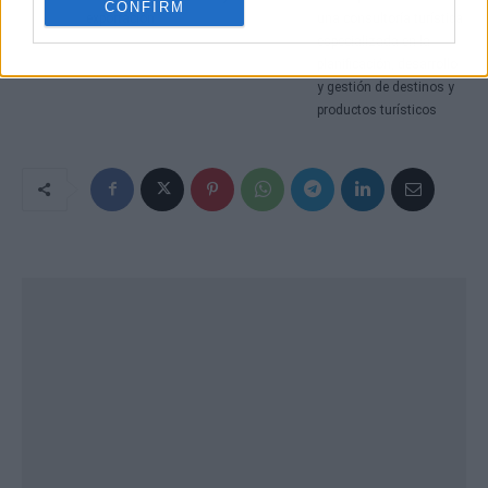
CONFIRM
exportación
una consultoría turística
especializada en la
planificación, desarrollo
y gestión de destinos y
productos turísticos