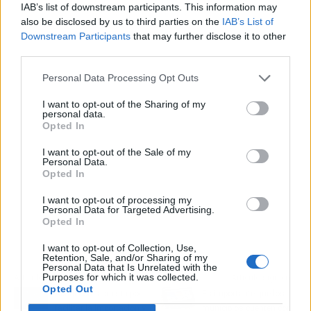
IAB’s list of downstream participants. This information may
also be disclosed by us to third parties on the
IAB’s List of
Publicidad
Downstream Participants
that may further disclose it to other
third parties.
Personal Data Processing Opt Outs
I want to opt-out of the Sharing of my
personal data.
Opted In
I want to opt-out of the Sale of my
Personal Data.
Opted In
I want to opt-out of processing my
Personal Data for Targeted Advertising.
Opted In
I want to opt-out of Collection, Use,
Retention, Sale, and/or Sharing of my
Personal Data that Is Unrelated with the
Purposes for which it was collected.
Artículo anterior
Artículo siguiente
Opted Out
Abadecom apuesta por
Es importante que los
facilitar la importación y
municipios cuenten con