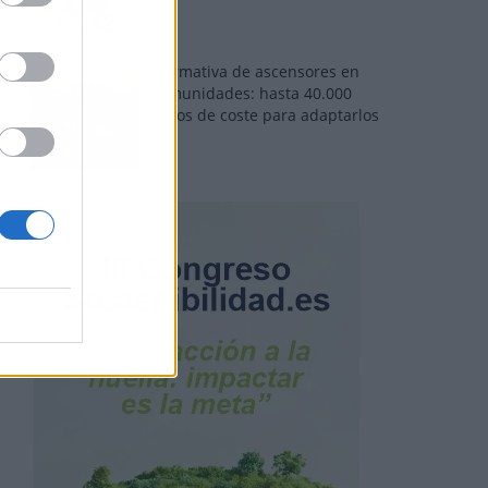
Normativa de ascensores en
comunidades: hasta 40.000
euros de coste para adaptarlos