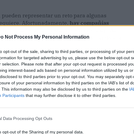
ón pueden representar un reto para algunas
 requiere. Afortunadamente,
hay compañías
o internacional, apuesta por ofrecer la ayuda
o Not Process My Personal Information
ran medida la importación y exportación de sus
to opt-out of the sale, sharing to third parties, or processing of your per
formation for targeted advertising by us, please use the below opt-out s
r selection. Please note that after your opt-out request is processed y
eing interest-based ads based on personal information utilized by us or
disclosed to third parties prior to your opt-out. You may separately opt-
losure of your personal information by third parties on the IAB’s list of
. This information may also be disclosed by us to third parties on the
IA
Participants
that may further disclose it to other third parties.
l Data Processing Opt Outs
o opt-out of the Sharing of my personal data.