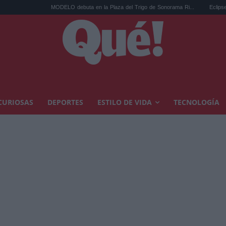
MODELO debuta en la Plaza del Trigo de Sonorama Ri...
Eclipse solar en Cari
CURIOSAS
DEPORTES
ESTILO DE VIDA
TECNOLOGÍA