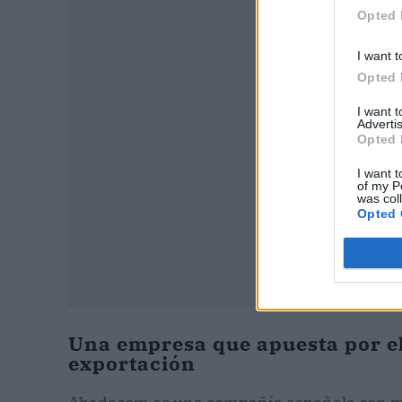
Opted 
P
I want t
Opted 
I want 
Advertis
Opted 
I want t
of my P
was col
Opted 
Una empresa que apuesta por el
exportación