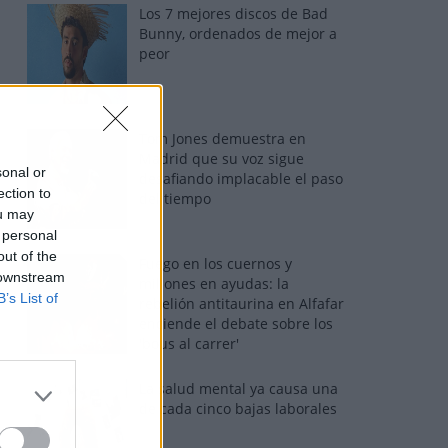
Los 7 mejores discos de Bad
Bunny, ordenados de mejor a
peor
Tom Jones demuestra en
Madrid que su voz sigue
sonal or
desafiando implacable el paso
ection to
del tiempo
ou may
 personal
out of the
Fuego en los cuernos y
 downstream
millones en ayudas: la
B’s List of
rebelión antitaurina en Alfafar
enciende el debate sobre los
'bous al carrer'
La salud mental ya causa una
de cada cinco bajas laborales