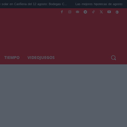
ñena del 12 agosto: Bodegas C...
Las mejores hipotecas de agosto: el TAE más comp
TIEMPO
VIDEOJUEGOS