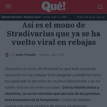
El precio de la vivienda en Valencia sube a 3.485 ...
Precio de la luz hoy, jueves 6 d
Últimas Noticias
- Noticias Que!:
Así es el mono de
Stradivarius que ya se ha
vuelto viral en rebajas
-
Por
Javier Pompilio
29 junio, 2023 12:02
¡Descubre el mono de Stradivarius que está causando
sensación en las rebajas! Este
elegante y moderno
mono
ha capturado la atención de muchos fashionistas y se ha
vuelto viral en las redes sociales.
Con su diseño único y
atractivo, no es de extrañar que sea una de las prendas
más buscadas de la temporada.
La tienda también
cuenta con otros modelos de monos igualmente