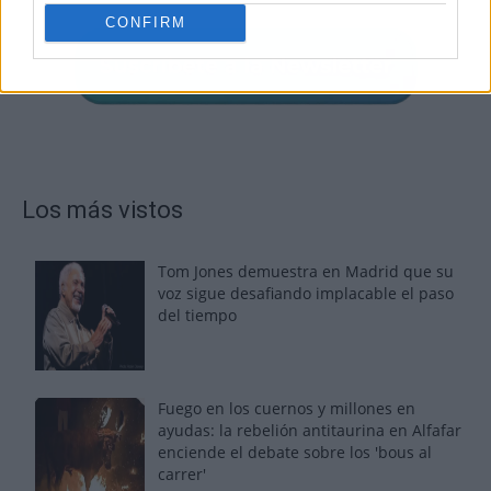
CONFIRM
Los más vistos
Tom Jones demuestra en Madrid que su
voz sigue desafiando implacable el paso
del tiempo
Fuego en los cuernos y millones en
ayudas: la rebelión antitaurina en Alfafar
enciende el debate sobre los 'bous al
carrer'