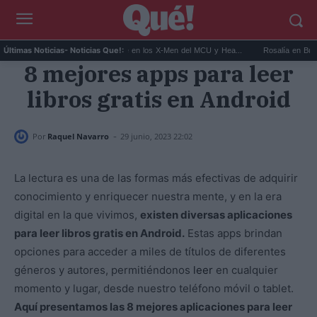
..
Kit Connor será Cíclope en los X-Men del MCU y Hea...
Rosalía en Buenos Air
Últimas Noticias
- Noticias Que!:
8 mejores apps para leer
libros gratis en Android
-
Por
Raquel Navarro
29 junio, 2023 22:02
La lectura es una de las formas más efectivas de adquirir
conocimiento y enriquecer nuestra mente, y en la era
digital en la que vivimos,
existen diversas aplicaciones
para leer libros gratis en Android.
Estas apps brindan
opciones para acceder a miles de títulos de diferentes
géneros y autores, permitiéndonos
leer
en cualquier
momento y lugar, desde nuestro teléfono móvil o tablet.
Aquí presentamos las 8 mejores aplicaciones para leer