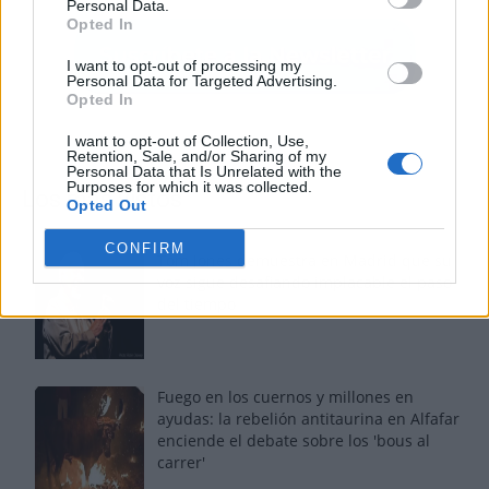
Personal Data.
Opted In
I want to opt-out of processing my
Personal Data for Targeted Advertising.
Opted In
I want to opt-out of Collection, Use,
Retention, Sale, and/or Sharing of my
Personal Data that Is Unrelated with the
Purposes for which it was collected.
Los más vistos
Opted Out
CONFIRM
Tom Jones demuestra en Madrid que su
voz sigue desafiando implacable el paso
del tiempo
Fuego en los cuernos y millones en
ayudas: la rebelión antitaurina en Alfafar
enciende el debate sobre los 'bous al
carrer'