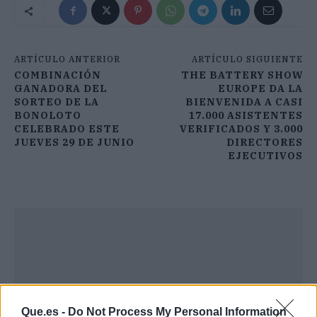
ARTÍCULO ANTERIOR
ARTÍCULO SIGUIENTE
COMBINACIÓN
THE BATTERY SHOW
GANADORA DEL
EUROPE DA LA
SORTEO DE LA
BIENVENIDA A CASI
BONOLOTO
17.000 ASISTENTES
CELEBRADO ESTE
VERIFICADOS Y 3.000
JUEVES 29 DE JUNIO
DIRECTORES
EJECUTIVOS
Que.es -
Do Not Process My Personal Information