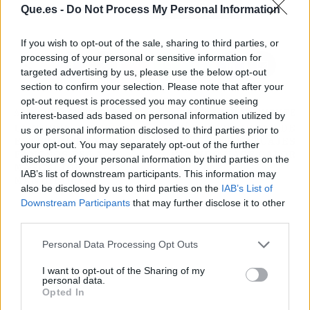
Atrás
Siguiente
Que.es -
Do Not Process My Personal Information
If you wish to opt-out of the sale, sharing to third parties, or
processing of your personal or sensitive information for
targeted advertising by us, please use the below opt-out
section to confirm your selection. Please note that after your
opt-out request is processed you may continue seeing
ARTÍCULO ANTERIOR
ARTÍCULO SIGUIENTE
interest-based ads based on personal information utilized by
LA NUEVA OBSESIÓN
ASÍ DEBES CUIDAR DE
us or personal information disclosed to third parties prior to
ESTÉTICA DE LOS
TUS TATUAJES
your opt-out. You may separately opt-out of the further
FAMOSOS ES LA
CUANDO HACE CALOR
disclosure of your personal information by third parties on the
MARCACIÓN
IAB’s list of downstream participants. This information may
MANDIBULAR
also be disclosed by us to third parties on the
IAB’s List of
Downstream Participants
that may further disclose it to other
third parties.
Personal Data Processing Opt Outs
I want to opt-out of the Sharing of my
personal data.
Opted In