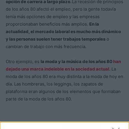
opción de carrera a largo plazo.
La recesión de principios
de los años 80 afectó el empleo, pero la gente todavía
tenía más opciones de empleo y las empresas
proporcionaban beneficios más amplios.
En la
actualidad, el mercado laboral es mucho más dinámico
y las personas suelen tener trabajos temporales
o
cambian de trabajo con más frecuencia.
Otro ejemplo, es
la moda y la música de los años 80
han
dejado una marca indeleble en la sociedad actual
.
La
moda de los años 80 era muy distinta a la moda de hoy en
día. Las hombreras, los leggings, los zapatos de
plataforma eran algunos de los elementos que formaban
parte de la moda de los años 80.