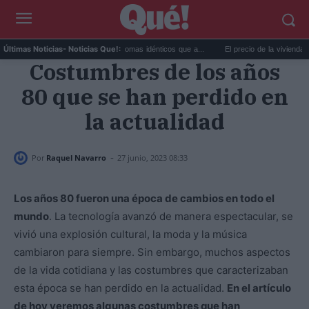
r extremo y ansiedad: síntomas idénticos que a...
El precio de la vivienda en Valenci
Últimas Noticias
- Noticias Que!:
Costumbres de los años
80 que se han perdido en
la actualidad
-
Por
Raquel Navarro
27 junio, 2023 08:33
Los años 80 fueron una época de cambios en todo el
mundo
. La tecnología avanzó de manera espectacular, se
vivió una explosión cultural, la moda y la música
cambiaron para siempre. Sin embargo, muchos aspectos
de la vida cotidiana y las costumbres que caracterizaban
esta época se han perdido en la actualidad.
En el artículo
de hoy veremos algunas costumbres que han