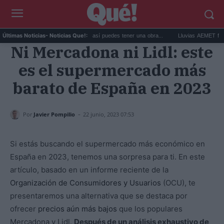
Comprar arte en subasta: así puedes tener una obra...
Lluvias AEMET fin de se
Últimas Noticias
- Noticias Que!:
Ni Mercadona ni Lidl: este
es el supermercado más
barato de España en 2023
-
Por
Javier Pompilio
22 junio, 2023 07:53
Si estás buscando el supermercado más económico en
España en 2023, tenemos una sorpresa para ti. En este
artículo, basado en un informe reciente de la
Organización de Consumidores y Usuarios
(OCU), te
presentaremos una alternativa que se destaca por
ofrecer
precios aún más bajos
que los populares
Mercadona y Lidl.
Después de un análisis exhaustivo de