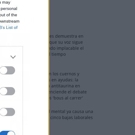
ou may
 personal
out of the
os más vistos
 downstream
B’s List of
Tom Jones demuestra en
Madrid que su voz sigue
desafiando implacable el
paso del tiempo
Fuego en los cuernos y
millones en ayudas: la
rebelión antitaurina en
Alfafar enciende el debate
sobre los 'bous al carrer'
La salud mental ya causa una
de cada cinco bajas laborales