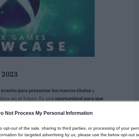
 2023
ento para presentar los nuevos títulos
y
 Xbox en el futuro. Es una
oportunidad para que
egos
muestren sus últimas creaciones
y demos a los
o Not Process My Personal Information
ar en los próximos meses y años en cuanto a juegos y
s jugadores emocionarse por los próximos
to opt-out of the sale, sharing to third parties, or processing of your per
 su desarrollo y detalles específicos de cada título,
formation for targeted advertising by us, please use the below opt-out s
 la comunidad de jugadores de Xbox.