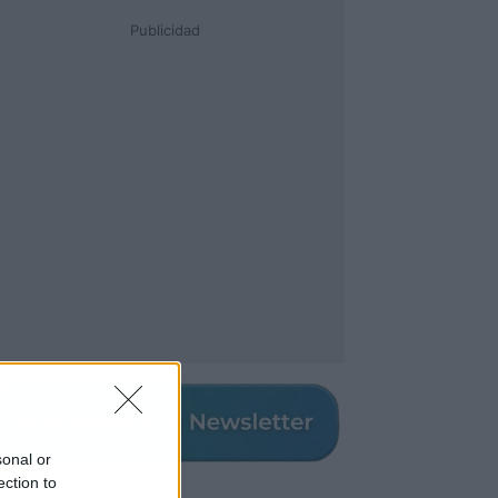
Publicidad
sonal or
ection to