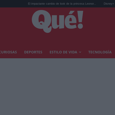
El impactante cambio de look de la princesa Leonor...
Disney+ con plan gr
CURIOSAS
DEPORTES
ESTILO DE VIDA
TECNOLOGÍA