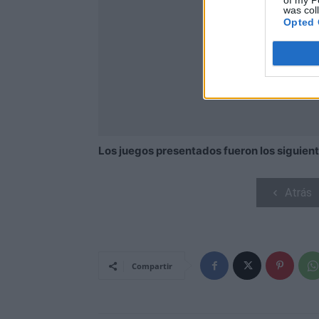
of my P
was col
Opted 
Los juegos presentados fueron los siguient
Atrás
Compartir