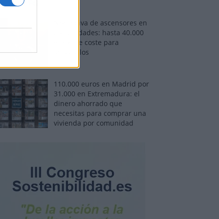
Normativa de ascensores en
comunidades: hasta 40.000
euros de coste para
adaptarlos
110.000 euros en Madrid por
31.000 en Extremadura: el
dinero ahorrado que
necesitas para comprar una
vivienda por comunidad