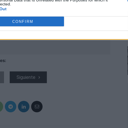
ersonal Data that Is Unrelated with the Purposes for which it
lected.
Out
CONFIRM
es:
Siguiente