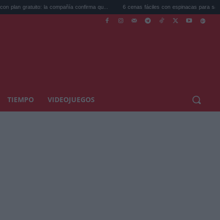
atuito: la compañía confirma qu...
6 cenas fáciles con espinacas para salir del bucle.
TIEMPO
VIDEOJUEGOS