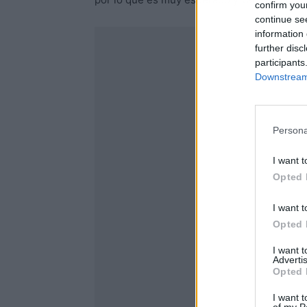
confirm you
continue se
information 
further disc
participants
Downstream 
Persona
I want t
Opted 
I want t
Opted 
I want 
Advertis
Opted 
I want t