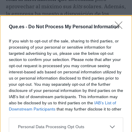
aprovechar al máximo sus
kits
solares. Además,
la empresa ha puesto a disposición de los
interesados una serie de guías y tutoriales para
Que.es -
Do Not Process My Personal Information
ayudarles en la instalación y el mantenimiento
de estos sistemas.
If you wish to opt-out of the sale, sharing to third parties, or
processing of your personal or sensitive information for
targeted advertising by us, please use the below opt-out
Artículo anterior
Artículo siguiente
section to confirm your selection. Please note that after your
Noticias Ambientales
¿Cómo sacar el máximo
opt-out request is processed you may continue seeing
permite mantenerse
partido a las ventajas de
interest-based ads based on personal information utilized by
informado sobre las
la publicidad digital?
us or personal information disclosed to third parties prior to
especies en peligro de
Cierzo Digital
your opt-out. You may separately opt-out of the further
extinción
disclosure of your personal information by third parties on the
IAB’s list of downstream participants. This information may
also be disclosed by us to third parties on the
IAB’s List of
Downstream Participants
that may further disclose it to other
third parties.
Personal Data Processing Opt Outs