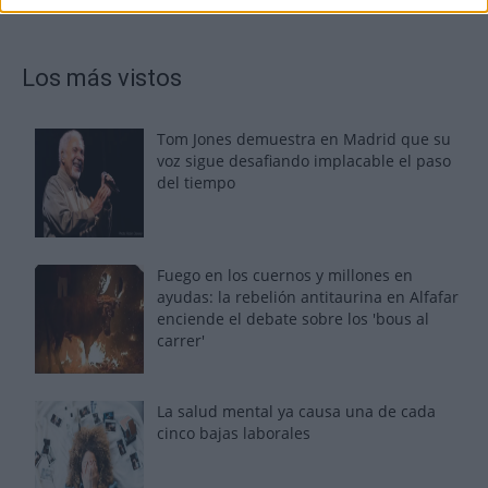
Los más vistos
Tom Jones demuestra en Madrid que su
voz sigue desafiando implacable el paso
del tiempo
Fuego en los cuernos y millones en
ayudas: la rebelión antitaurina en Alfafar
enciende el debate sobre los 'bous al
carrer'
La salud mental ya causa una de cada
cinco bajas laborales