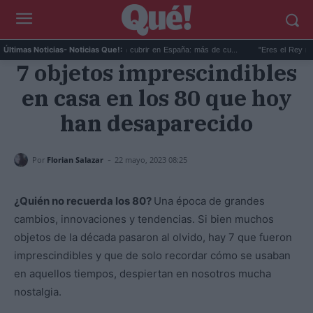
.
Récord de vacantes sin cubrir en España: más de cu...
"Eres el Rey más guap
Últimas Noticias
- Noticias Que!:
7 objetos imprescindibles
en casa en los 80 que hoy
han desaparecido
-
Por
Florian Salazar
22 mayo, 2023 08:25
¿Quién no recuerda los 80?
Una época de grandes
cambios, innovaciones y tendencias. Si bien muchos
objetos de la década pasaron al olvido, hay 7 que fueron
imprescindibles y que de solo recordar cómo se usaban
en aquellos tiempos, despiertan en nosotros mucha
nostalgia.