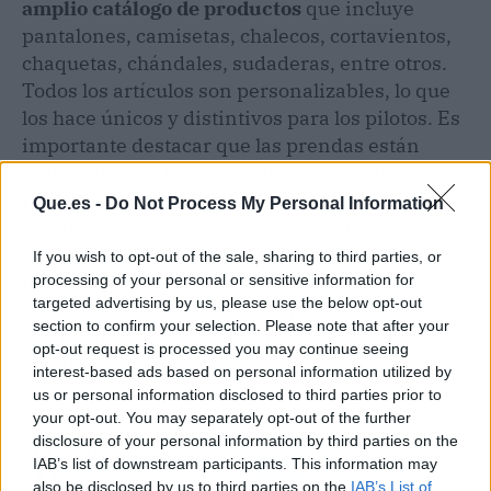
amplio catálogo de productos
que incluye
pantalones, camisetas, chalecos, cortavientos,
chaquetas, chándales, sudaderas, entre otros.
Todos los artículos son personalizables, lo que
los hace únicos y distintivos para los pilotos. Es
importante destacar que las prendas están
fabricadas con tejidos de alta calidad que
resisten la personalización mediante
Que.es -
Do Not Process My Personal Information
sublimación, asegurando que los diseños
personalizados permanezcan
intactos después
If you wish to opt-out of the sale, sharing to third parties, or
de múltiples lavados
. Además, la empresa
processing of your personal or sensitive information for
targeted advertising by us, please use the below opt-out
garantiza que sus productos nunca pierdan
section to confirm your selection. Please note that after your
color con el uso y lavado, gracias al proceso de
opt-out request is processed you may continue seeing
sublimación utilizado en su producción.
interest-based ads based on personal information utilized by
us or personal information disclosed to third parties prior to
your opt-out. You may separately opt-out of the further
Artículo anterior
Artículo siguiente
disclosure of your personal information by third parties on the
MyOwn presenta su
¿Cómo elegir la tabla de
IAB’s list of downstream participants. This information may
colección Art Deco de
surf adecuada para
also be disclosed by us to third parties on the
IAB’s List of