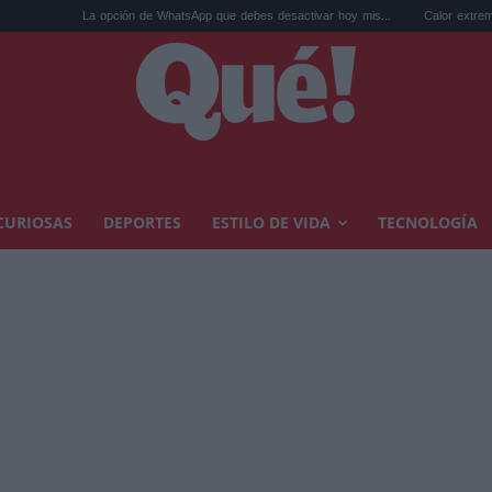
pción de WhatsApp que debes desactivar hoy mis...
Calor extremo y ansiedad: sínto
CURIOSAS
DEPORTES
ESTILO DE VIDA
TECNOLOGÍA