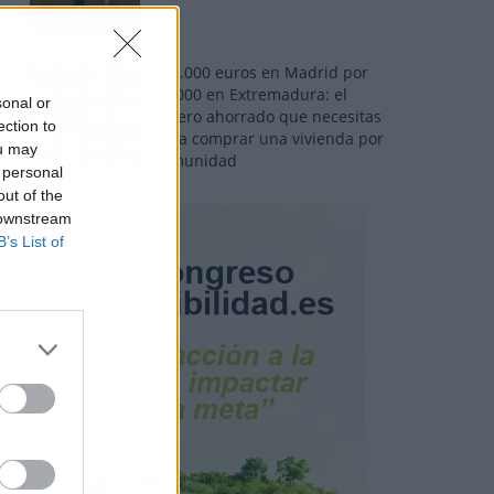
110.000 euros en Madrid por
31.000 en Extremadura: el
sonal or
dinero ahorrado que necesitas
ection to
para comprar una vivienda por
ou may
comunidad
 personal
out of the
 downstream
B’s List of