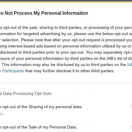
o Not Process My Personal Information
to opt-out of the sale, sharing to third parties, or processing of your per
formation for targeted advertising by us, please use the below opt-out s
r selection. Please note that after your opt-out request is processed y
eing interest-based ads based on personal information utilized by us or
disclosed to third parties prior to your opt-out. You may separately opt-
losure of your personal information by third parties on the IAB’s list of
. This information may also be disclosed by us to third parties on the
IA
esta enfermedad ha evolucionado
Participants
that may further disclose it to other third parties.
d de técnicas quirúrgicas disponibles para
confortable para el paciente. Estas técnicas
ilonidal
las ofrecen clínicas como
Innova
l Data Processing Opt Outs
to más habitual en España sigue siendo el que se
o opt-out of the Sharing of my personal data.
In
a tratar el Sinus Pilonidal?
o opt-out of the Sale of my Personal Data.