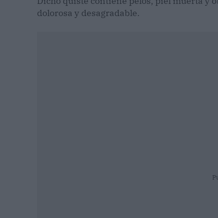
Dicho quiste contiene pelos, piel muerta y
dolorosa y desagradable.
P