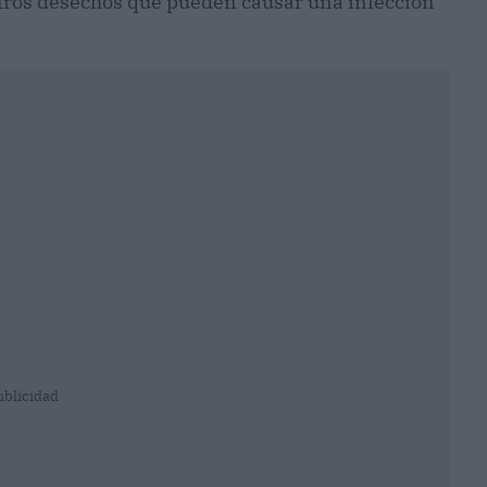
 otros desechos que pueden causar una infección
ublicidad