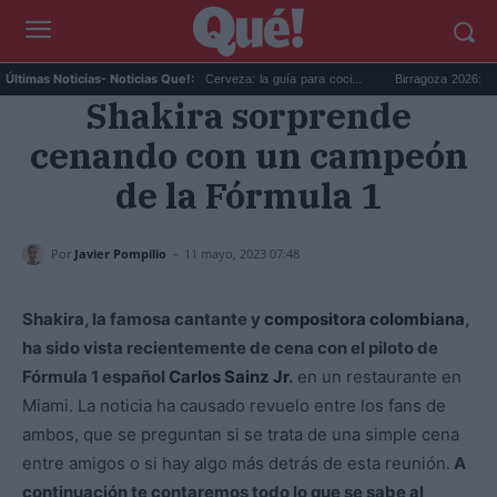
..
Día Internacional de la Cerveza: la guía para coci...
Birragoza 2026: el festi
Últimas Noticias
- Noticias Que!:
Shakira sorprende
cenando con un campeón
de la Fórmula 1
-
Por
Javier Pompilio
11 mayo, 2023 07:48
Shakira, la famosa cantante y
compositora colombiana
,
ha sido vista recientemente de cena con el piloto de
Fórmula 1 español
Carlos Sainz Jr
.
en un restaurante en
Miami. La noticia ha causado revuelo entre los fans de
ambos, que se preguntan si se trata de una simple cena
entre amigos o si hay algo más detrás de esta reunión.
A
continuación te contaremos todo lo que se sabe al