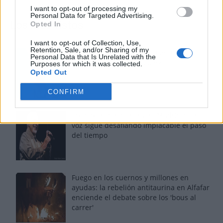
I want to opt-out of processing my
Personal Data for Targeted Advertising.
Los más vistos
Opted In
I want to opt-out of Collection, Use,
Retention, Sale, and/or Sharing of my
Los 7 mejores discos de Bad Bunny,
Personal Data that Is Unrelated with the
ordenados de mejor a peor
Purposes for which it was collected.
Opted Out
CONFIRM
Tom Jones demuestra en Madrid que su
voz sigue desafiando implacable el paso
del tiempo
Fuego en los cuernos y millones en
ayudas: la rebelión antitaurina en Alfafar
enciende el debate sobre los 'bous al
carrer'