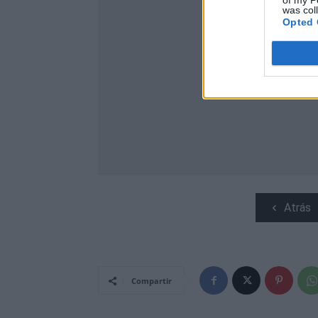
of my P
was col
Opted 
Atrás
Compartir