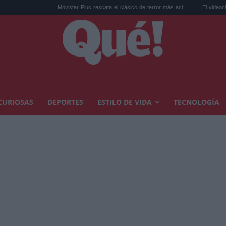
Movistar Plus rescata el clásico de terror más acl...
El videoclip de 'FAN
CURIOSAS
DEPORTES
ESTILO DE VIDA
TECNOLOGÍA