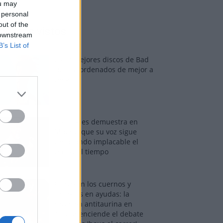
ou may
 personal
out of the
os más vistos
 downstream
B’s List of
Los 7 mejores discos de Bad
Bunny, ordenados de mejor a
peor
Tom Jones demuestra en
Madrid que su voz sigue
desafiando implacable el
paso del tiempo
Fuego en los cuernos y
millones en ayudas: la
rebelión antitaurina en
Alfafar enciende el debate