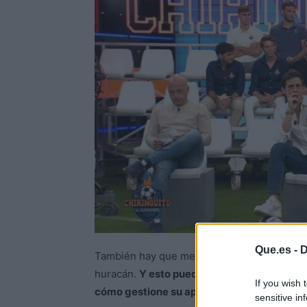
Que.es -
D
También hay que mencionar que nadie en las 
huracán.
Y esto puede ser tanto para bien
If you wish 
cómo gestione su aparición en la tele.
sensitive in