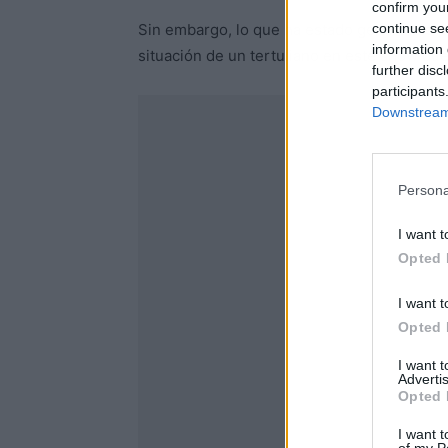
confirm you
continue se
Sin embargo, lo que ha estado generando po
information 
situación de un tertuliano en este show que 
further disc
participants
Downstream 
Persona
I want t
Opted 
I want t
Opted 
I want 
Advertis
Opted 
I want t