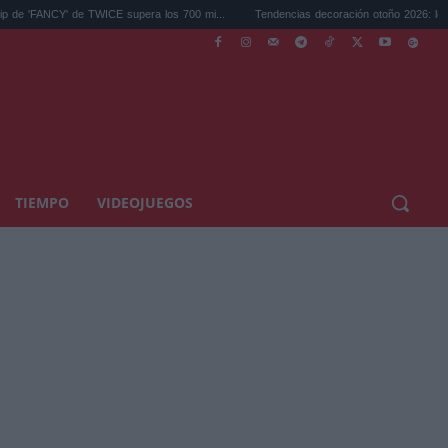
CY' de TWICE supera los 700 mi...
Tendencias decoración otoño 2026: los colores y e
TIEMPO
VIDEOJUEGOS