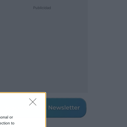
Publicidad
sonal or
ection to