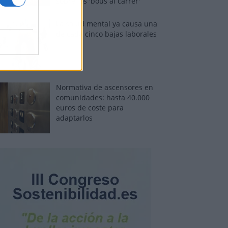
sobre los 'bous al carrer'
La salud mental ya causa una
de cada cinco bajas laborales
Normativa de ascensores en
comunidades: hasta 40.000
euros de coste para
adaptarlos