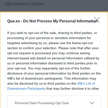
ligeramente mayor.
¿Por qué es bueno el mutuo
acuerdo?
Que.es -
Do Not Process My Personal Information
En
Cebrián Abogados entienden que es una
If you wish to opt-out of the sale, sharing to third parties, or
forma en la que ambas partes se sienten
processing of your personal or sensitive information for
targeted advertising by us, please use the below opt-out
partícipe del proceso
, por tanto, hay parte de
section to confirm your selection. Please note that after your
los intereses de cada uno puestos en juego. El
opt-out request is processed you may continue seeing
hecho de equilibrar lo que se gana y se pierde
interest-based ads based on personal information utilized by
en la
búsqueda de un bien mayor
mejora, y
us or personal information disclosed to third parties prior to
mucho, el impacto emocional que supone un
your opt-out. You may separately opt-out of the further
disclosure of your personal information by third parties on the
divorcio por muy amistoso que este sea.
IAB’s list of downstream participants. This information may
also be disclosed by us to third parties on the
IAB’s List of
En definitiva,
lograr el acuerdo siempre es lo
Downstream Participants
that may further disclose it to other
mejor
, es una buena forma de acabar con una
third parties.
etapa y empezar otra completamente libre de
Personal Data Processing Opt Outs
ataduras. Es más, cuando existen hijos que