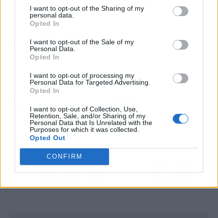
sufren las consecuencias, por su bien, lo mejor
I want to opt-out of the Sharing of my
personal data.
es que ellos se vean lo menos alterados posible,
Opted In
porque no hay que olvidar que, en este caso, se
rompe el matrimonio, pero la familia no se
I want to opt-out of the Sale of my
Personal Data.
disuelve y hay que aprender y saber convivir en
Opted In
esa nueva circunstancia.
I want to opt-out of processing my
Personal Data for Targeted Advertising.
Opted In
Artículo anterior
Artículo siguiente
HLA Universitario
Los servicios más
I want to opt-out of Collection, Use,
Retention, Sale, and/or Sharing of my
Moncloa supera las mil
importantes para
Personal Data that Is Unrelated with the
cirugías con el robot
proteger tu negocio
Purposes for which it was collected.
Opted Out
Da Vinci XI
CONFIRM