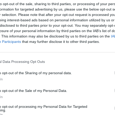
to opt-out of the sale, sharing to third parties, or processing of your per
formation for targeted advertising by us, please use the below opt-out s
r selection. Please note that after your opt-out request is processed y
eing interest-based ads based on personal information utilized by us or
ublicidad
disclosed to third parties prior to your opt-out. You may separately opt-
losure of your personal information by third parties on the IAB’s list of
. This information may also be disclosed by us to third parties on the
IA
Participants
that may further disclose it to other third parties.
l Data Processing Opt Outs
o opt-out of the Sharing of my personal data.
In
o opt-out of the Sale of my Personal Data.
In
as, debía probarse que el destinatario de una
to opt-out of processing my Personal Data for Targeted
ario o profesional y que la base imponible, sin
ing.
In