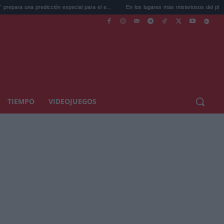
dicción especial para el e...
En los lugares más misteriosos del planeta: Stoneh...
TIEMPO
VIDEOJUEGOS