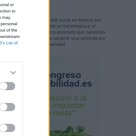
sonal or
ection to
ou may
110.000 euros en Madrid por
 personal
31.000 en Extremadura: el
out of the
dinero ahorrado que necesitas
 downstream
para comprar una vivienda por
B’s List of
comunidad