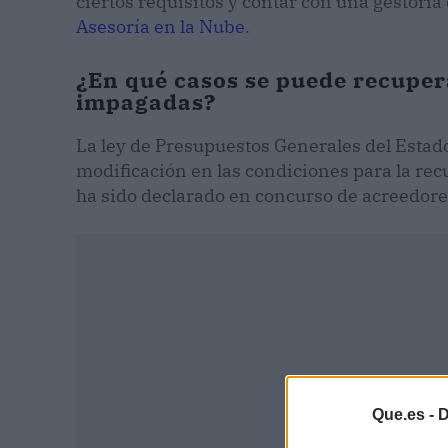
ciertos requisitos y contar con una gestoría
Asesoría en la Nube
.
¿En qué casos se puede recupera
impagadas?
La ley de Presupuestos Generales del Estad
modificación en las condiciones para la rec
ha sido declarado en concurso de acreedores
Que.es -
D