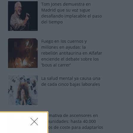
Tom Jones demuestra en
Madrid que su voz sigue
desafiando implacable el paso
del tiempo
Fuego en los cuernos y
millones en ayudas: la
rebelión antitaurina en Alfafar
enciende el debate sobre los
'bous al carrer'
La salud mental ya causa una
de cada cinco bajas laborales
Normativa de ascensores en
comunidades: hasta 40.000
euros de coste para adaptarlos