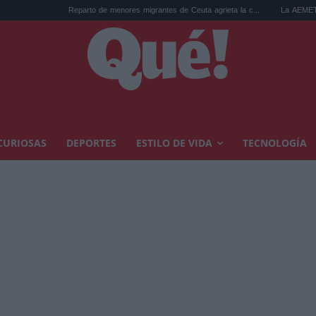
Reparto de menores migrantes de Ceuta agrieta la c...
La AEMET prepara una pre
CURIOSAS
DEPORTES
ESTILO DE VIDA
TECNOLOGÍA