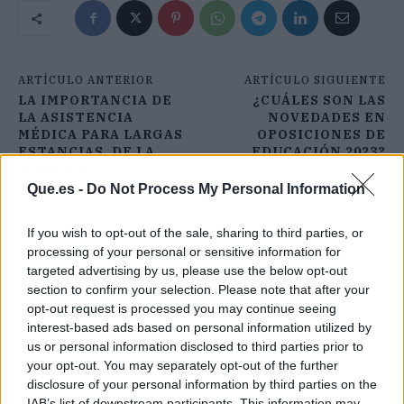
ARTÍCULO ANTERIOR
ARTÍCULO SIGUIENTE
LA IMPORTANCIA DE
¿CUÁLES SON LAS
LA ASISTENCIA
NOVEDADES EN
MÉDICA PARA LARGAS
OPOSICIONES DE
ESTANCIAS, DE LA
EDUCACIÓN 2023?
MANO DE
COVERONTRIP
Que.es -
Do Not Process My Personal Information
If you wish to opt-out of the sale, sharing to third parties, or
processing of your personal or sensitive information for
targeted advertising by us, please use the below opt-out
section to confirm your selection. Please note that after your
opt-out request is processed you may continue seeing
interest-based ads based on personal information utilized by
us or personal information disclosed to third parties prior to
your opt-out. You may separately opt-out of the further
disclosure of your personal information by third parties on the
IAB’s list of downstream participants. This information may