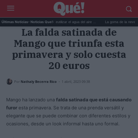
.
6 usos prácticos para reutilizar el agua del aire ...
La goma de la nevera: el tru
Últimas Noticias
- Noticias Que!:
La falda satinada de
Mango que triunfa esta
primavera y solo cuesta
20 euros
-
Por
Nathaly Becerra Rico
1 abril, 2023 09:38
Mango ha lanzado una
falda satinada que está causando
furor
esta primavera. Se trata de una prenda versátil y
elegante que se puede combinar con diferentes estilos y
ocasiones, desde un look informal hasta uno formal.