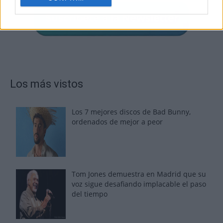
Los más vistos
Los 7 mejores discos de Bad Bunny,
ordenados de mejor a peor
Tom Jones demuestra en Madrid que su
voz sigue desafiando implacable el paso
del tiempo