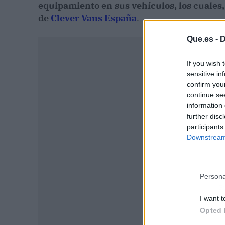
equipamiento en sus vehículos, los cuales, 
de
Clever Vans España
.
Que.es -
D
If you wish 
sensitive in
confirm you
continue se
information 
further disc
participants
Downstream 
Persona
P
I want t
Opted 