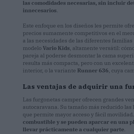
las comodidades necesarias, sin incluir de
innecesarios
.
Este enfoque en los diseños les permite ofr
precios sumamente competitivos en el merc
a las necesidades de las diferentes familias
modelo
Vario Kids
, altamente versátil: cóm
pareja al poderse desmontar la cama superio
resulta más compacta, pero con un excelente
interior, o la variante
Runner 636
, cuya ca
Las ventajas de adquirir una fu
Las furgonetas camper ofrecen grandes ven
autocaravana. Su tamaño más reducido las ha
que permite mayor acceso y fácil movilidad
combustible y se pueden aparcar en una p
llevar prácticamente a cualquier parte
.