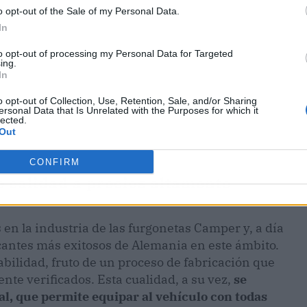
o opt-out of the Sale of my Personal Data.
In
to opt-out of processing my Personal Data for Targeted
ing.
In
o opt-out of Collection, Use, Retention, Sale, and/or Sharing
ersonal Data that Is Unrelated with the Purposes for which it
lected.
Out
CONFIRM
e calidad a precios altamente
en la industria de las furgonetas Camper y, a día
icantes más exitosos de Alemania en este ámbito.
abilidad, fruto de un proceso de fabricación que
nte verificados. Esta cualidad, a su vez,
se
al, que permite equipar al vehículo con todas