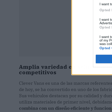
I want t
Opted 
I want 
Advertis
Opted 
I want t
of my P
was col
Opted 
Amplia variedad en vehículos d
competitivos
Clever Vans es una de las marcas referentes 
de hoy, se ha convertido en uno de los fabr
Sus vehículos destacan por su calidad y dur
utiliza materiales de primer nivel, debidame
combina con un diseño eficiente y funcion