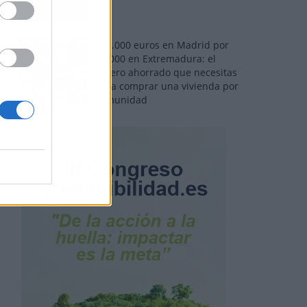
110.000 euros en Madrid por
31.000 en Extremadura: el
dinero ahorrado que necesitas
para comprar una vivienda por
comunidad