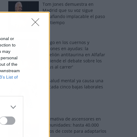
Tom Jones demuestra en
Madrid que su voz sigue
desafiando implacable el paso
del tiempo
sonal or
Fuego en los cuernos y
ection to
millones en ayudas: la
ou may
rebelión antitaurina en Alfafar
 personal
enciende el debate sobre los
out of the
'bous al carrer'
 downstream
B’s List of
La salud mental ya causa una
de cada cinco bajas laborales
Normativa de ascensores en
comunidades: hasta 40.000
euros de coste para adaptarlos