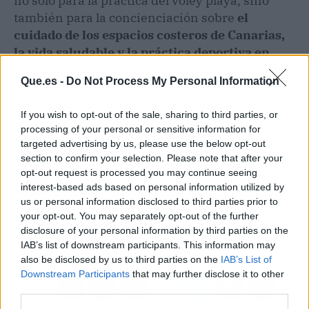
no solo para la práctica del vóley playa, sino
también para la concienciación sobre
el
cuidado de los espacios costeros de Canarias,
la vida saludable y la práctica deportiva en
general
. Net 7 cuenta, actualmente, con un sitio
Que.es -
Do Not Process My Personal Information
web que permite conocer mucho más del club,
así como también facilita el poder matricularse
If you wish to opt-out of the sale, sharing to third parties, or
vía
online
para formar parte del equipo.
processing of your personal or sensitive information for
targeted advertising by us, please use the below opt-out
section to confirm your selection. Please note that after your
Artículo anterior
Artículo siguiente
opt-out request is processed you may continue seeing
Ikusee.tv apuesta por la
MYCA Clínica Dental en
interest-based ads based on personal information utilized by
estrategia audiovisual
Madrid resuelve las
us or personal information disclosed to third parties prior to
en las campañas de
dudas sobre los
your opt-out. You may separately opt-out of the further
marketing de sus
implantes de carga
disclosure of your personal information by third parties on the
clientes
inmediata
IAB’s list of downstream participants. This information may
also be disclosed by us to third parties on the
IAB’s List of
Downstream Participants
that may further disclose it to other
third parties.