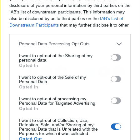
Artículo anterior
Artículo siguiente
disclosure of your personal information by third parties on the
La captación inmobiliaria
'El ADN de papá se
IAB’s list of downstream participants. This information may
y el desarrollo
merece un NDA', la
also be disclosed by us to third parties on the
IAB’s List of
tecnológico con Goza
nueva campaña de
Downstream Participants
that may further disclose it to other
Madrid permiten vender
Núñez de Arenas
third parties.
pisos reformados y
buscar viviendas sin
Personal Data Processing Opt Outs
reformar
I want to opt-out of the Sharing of my
personal data.
Opted In
I want to opt-out of the Sale of my
Personal Data.
Opted In
I want to opt-out of processing my
Personal Data for Targeted Advertising.
Opted In
I want to opt-out of Collection, Use,
Retention, Sale, and/or Sharing of my
Personal Data that Is Unrelated with the
Purposes for which it was collected.
Opted Out