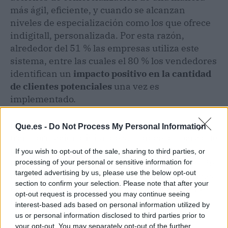
más ágil, eficiente, y cuando se alcanzan
niveles de especialización como los que ofrece
indigitall, personalizada. Por esta razón,
alrededor del 51 % las empresas utiliza este
sistema, entre las cuales el 80 % los vendedores
identifican un
impacto positivo en la cantidad
de clientes potenciales
una vez es
implementado.
indigitall apoya a sus clientes en esta
Que.es -
Do Not Process My Personal Information
transformación digital de sus procesos para que
puedan segmentarlos mejor, invertir más
If you wish to opt-out of the sale, sharing to third parties, or
tiempo en aquellos realmente interesados y, de
processing of your personal or sensitive information for
targeted advertising by us, please use the below opt-out
esa manera, configurar una comunicación más
section to confirm your selection. Please note that after your
enriquecida manejando todas las operaciones
opt-out request is processed you may continue seeing
desde un mismo panel.
interest-based ads based on personal information utilized by
us or personal information disclosed to third parties prior to
your opt-out. You may separately opt-out of the further