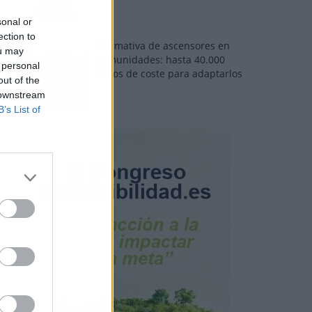
sonal or
ection to
Normativa de ascensores en
ou may
comunidades: hasta 40.000
 personal
euros de coste para adaptarlos
out of the
 downstream
B’s List of