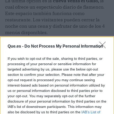
La última opción es la
cueva Venta el Gallo,
la
cual ofrece un espectáculo diario de flamenco.
Este espacio también funciona como
restaurante. Los visitantes pueden cerrar la
noche con una cena y disfrutar de uno de los 4
menús disponibles.
Los visitantes de Granada suelen escoger los
Que.es -
Do Not Process My Personal Information
espectáculos de flamenco como un cierre
tranquilo tras los paseos en espacios
If you wish to opt-out of the sale, sharing to third parties, or
concurridos como la Alhambra. La oferta de
processing of your personal or sensitive information for
targeted advertising by us, please use the below opt-out
estos
shows
está más viva que nunca y ayuda a
section to confirm your selection. Please note that after your
mantener la tradición del arte andaluz.
opt-out request is processed you may continue seeing
interest-based ads based on personal information utilized by
us or personal information disclosed to third parties prior to
Artículo anterior
Artículo siguiente
your opt-out. You may separately opt-out of the further
BaggagePets ofrece
Los simuladores 3D
disclosure of your personal information by third parties on the
diferentes opciones para
transforman la
IAB’s list of downstream participants. This information may
el transporte
formación empresarial
also be disclosed by us to third parties on the
IAB’s List of