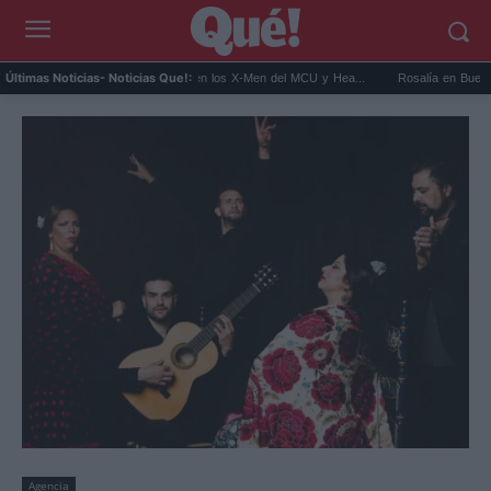
Kit Connor será Cíclope en los X-Men del MCU y Hea...
Rosalía en Buenos Aires: 
Últimas Noticias
- Noticias Que!:
Agencia