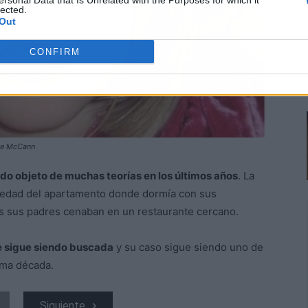
ersonal Data that Is Unrelated with the Purposes for which it
lected.
Out
CONFIRM
ine McCann
ido objeto de muchas teorías en los últimos años
. La
e edad del apartamento donde dormía con sus
s sus padres cenaban en un restaurante cercano.
 sigue siendo buscada
y su caso sigue siendo uno de
ima década.
Siguiente