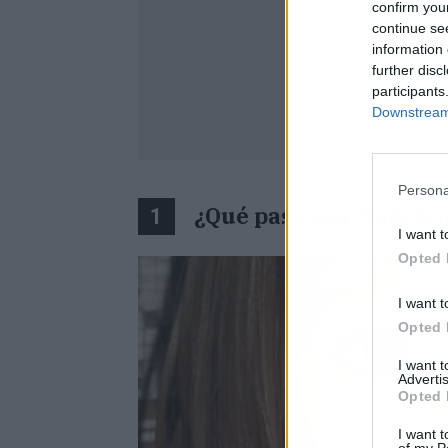
confirm you
continue se
information 
further disc
participants
Downstream 
Persona
¿Qué paso con Madele
1
I want t
Opted 
I want t
Opted 
I want 
Advertis
Opted 
I want t