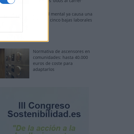
sobre los 'bous al carrer'
La salud mental ya causa una
de cada cinco bajas laborales
Normativa de ascensores en
comunidades: hasta 40.000
euros de coste para
adaptarlos