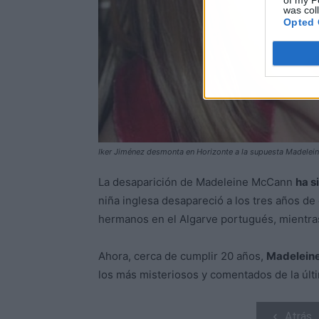
of my P
was col
Opted 
Iker Jiménez desmonta en Horizonte a la supuesta Madele
La desaparición de Madeleine McCann
ha s
niña inglesa desapareció a los tres años d
hermanos en el Algarve portugués, mientra
Ahora, cerca de cumplir 20 años,
Madeleine
los más misteriosos y comentados de la últ
Atrás