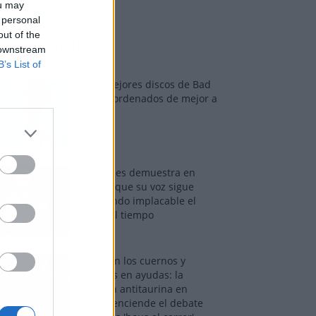
ou may
 personal
out of the
os más vistos
 downstream
B’s List of
Los 7 mejores discos de Bad
Bunny, ordenados de mejor a
peor
Tom Jones demuestra en
Madrid que su voz sigue
desafiando implacable el
paso del tiempo
Fuego en los cuernos y
millones en ayudas: la
rebelión antitaurina en
Alfafar enciende el debate