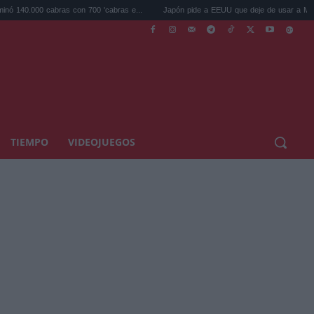
abras con 700 'cabras e...
Japón pide a EEUU que deje de usar a Mario y Pokém...
TIEMPO
VIDEOJUEGOS