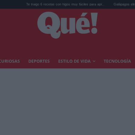
Te traigo 6 recetas con higos muy fáciles para apr...
Galápagos eliminó 140.000 c
CURIOSAS
DEPORTES
ESTILO DE VIDA
TECNOLOGÍA