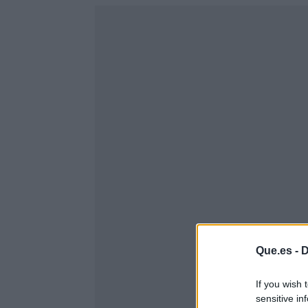
Que.es -
D
If you wish 
sensitive in