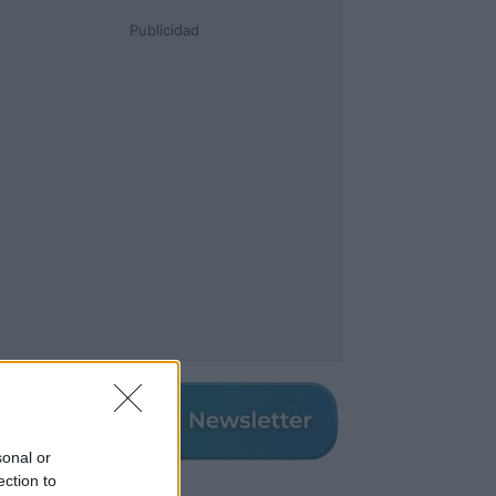
Publicidad
sonal or
ection to