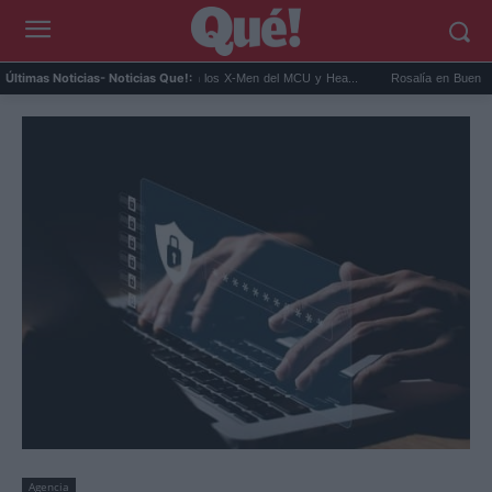
Kit Connor será Cíclope en los X-Men del MCU y Hea...
Rosalía en Buenos Aires: de
Últimas Noticias
- Noticias Que!:
Agencia