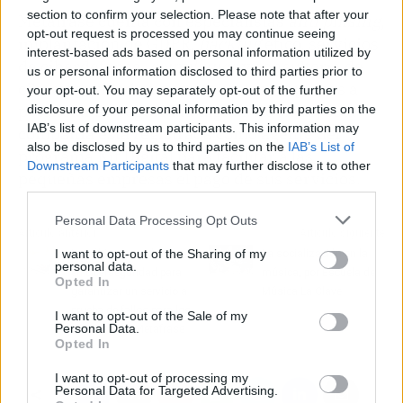
section to confirm your selection. Please note that after your
Metafrase cuenta con especialistas
anti phising
,
opt-out request is processed you may continue seeing
implantación de GDPR,
hacking
ético, servicios
interest-based ads based on personal information utilized by
de ciberdefensa,
compliance
y consultoría de
us or personal information disclosed to third parties prior to
ciberseguridad que ayudan a las empresas a
your opt-out. You may separately opt-out of the further
potenciar su seguridad digital. Además, esta
disclosure of your personal information by third parties on the
IAB’s list of downstream participants. This information may
compañía está registrada como agente del
also be disclosed by us to third parties on the
IAB’s List of
programa Kit Digital para facilitar a las
Downstream Participants
that may further disclose it to other
pequeñas empresas el pago de sus servicios.
third parties.
Personal Data Processing Opt Outs
Artículo anterior
Artículo siguiente
I want to opt-out of the Sharing of my
Las últimas tendencias
La socialización en la
personal data.
en ciberseguridad para
música, por Escuela de
Opted In
garantizar un servicio a
Música La Clave
prueba de fallos para los
I want to opt-out of the Sale of my
Personal Data.
clientes, con Metafrase
Opted In
I want to opt-out of processing my
Personal Data for Targeted Advertising.