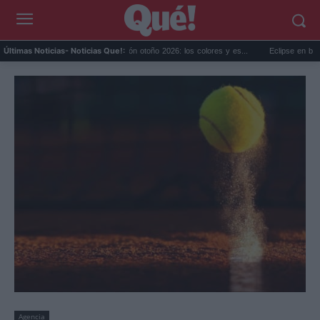
...
Tendencias decoración otoño 2026: los colores y es...
Eclipse en bodegas de
Últimas Noticias
- Noticias Que!:
Agencia