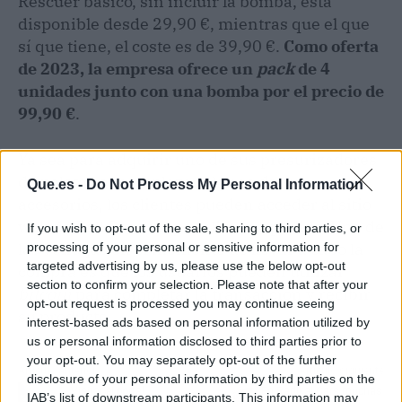
Rescuer básico, sin incluir la bomba, está
disponible desde 29,90 €, mientras que el que
sí que tiene, el coste es de 39,90 €.
Como oferta
de 2023, la empresa ofrece un
pack
de 4
unidades junto con una bomba por el precio de
99,90 €
.
Ya sea para adquirir uno de sus presurizadores
de pelotas o reemplazar alguno de sus
Que.es -
Do Not Process My Personal Information
accesorios, los clientes pueden acceder al sitio
web de Ball Rescuer y realizar su pedido. Una de
If you wish to opt-out of the sale, sharing to third parties, or
las ventajas en el momento de llevar a cabo la
processing of your personal or sensitive information for
targeted advertising by us, please use the below opt-out
compra es que los usuarios pueden utilizar
section to confirm your selection. Please note that after your
bitcoin
para completar la transacción y recibir
opt-out request is processed you may continue seeing
su producto.
interest-based ads based on personal information utilized by
us or personal information disclosed to third parties prior to
your opt-out. You may separately opt-out of the further
Artículo anterior
Artículo siguiente
disclosure of your personal information by third parties on the
Visitar el portal
En Radikal Cars muchas
IAB’s list of downstream participants. This information may