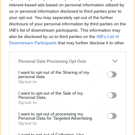
Aunque Páginasweb.tech opera de forma
interest-based ads based on personal information utilized by
online
, tiene una sede física en Cartagena,
us or personal information disclosed to third parties prior to
your opt-out. You may separately opt-out of the further
Murcia. Para mayor información se debe
disclosure of your personal information by third parties on the
acceder a su web, donde están sus canales de
IAB’s list of downstream participants. This information may
contacto y detalles de sus servicios.
also be disclosed by us to third parties on the
IAB’s List of
Downstream Participants
that may further disclose it to other
third parties.
Artículo anterior
Artículo siguiente
La red de librerías Libro
Dar una segunda vida a
Personal Data Processing Opt Outs
Ideas habla de sus
las pelotas de pádel y
I want to opt-out of the Sharing of my
casos de éxito
tenis con el presurizador
personal data.
de pelotas de Ball
Opted In
Rescuer
I want to opt-out of the Sale of my
Personal Data.
Opted In
I want to opt-out of processing my
Personal Data for Targeted Advertising.
Opted In
I want to opt-out of Collection, Use,