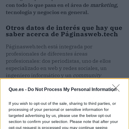
con todo lo que pasa en el área de
marketing
,
tecnología y negocios en general.
Otros datos de interés que hay que
saber acerca de Páginasweb.tech
Páginasweb.tech está integrada por
profesionales de diferentes áreas
profesionales: dos periodistas, uno de ellos
especializado en web y redes sociales, un
ingeniero informático y un
community
manager
. Otro dato es que desde la plataforma
no solo se presta servicio de redacción de
Que.es -
Do Not Process My Personal Information
artículos, sino que también se diseñan y
optimizan páginas web, se posicionan y se
If you wish to opt-out of the sale, sharing to third parties, or
processing of your personal or sensitive information for
alojan en los servidores más rápidos y
targeted advertising by us, please use the below opt-out
eficientes.
section to confirm your selection. Please note that after your
opt-out request is processed you may continue seeing