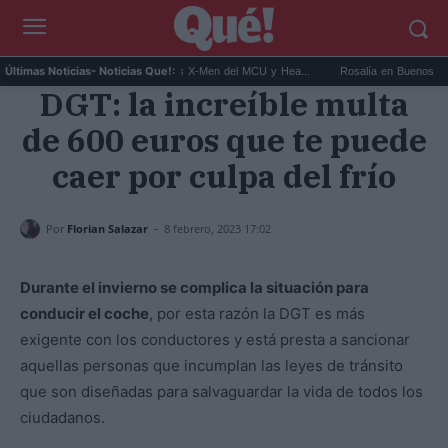
it Connor será Cíclope en los X-Men del MCU y Hea...
Rosalía en Buenos Aires: detie
Últimas Noticias
- Noticias Que!:
DGT: la increíble multa
de 600 euros que te puede
caer por culpa del frío
-
Por
Florian Salazar
8 febrero, 2023 17:02
Durante el invierno se complica la situación para
conducir el coche
, por esta razón la DGT es más
exigente con los conductores y está presta a sancionar
aquellas personas que incumplan las leyes de tránsito
que son diseñadas para salvaguardar la vida de todos los
ciudadanos.