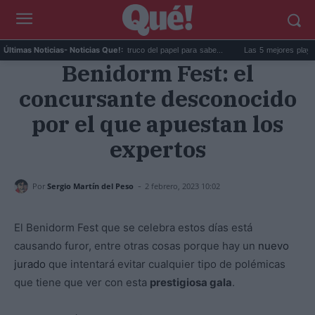
La goma de la nevera: el truco del papel para sabe...
Las 5 mejores playas de Fo
Últimas Noticias
- Noticias Que!:
Benidorm Fest: el
concursante desconocido
por el que apuestan los
expertos
-
Por
Sergio Martín del Peso
2 febrero, 2023 10:02
El Benidorm Fest que se celebra estos días está
causando furor, entre otras cosas porque hay un
nuevo
jurado
que intentará evitar cualquier tipo de polémicas
que tiene que ver con esta
prestigiosa gala
.