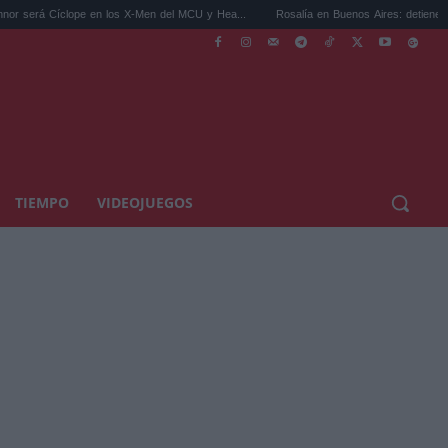
Cíclope en los X-Men del MCU y Hea...
Rosalía en Buenos Aires: detiene el tráfico y 
TIEMPO
VIDEOJUEGOS