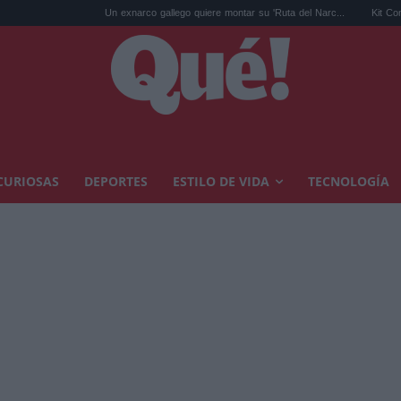
Un exnarco gallego quiere montar su 'Ruta del Narc...
Kit Connor será 
CURIOSAS
DEPORTES
ESTILO DE VIDA
TECNOLOGÍA