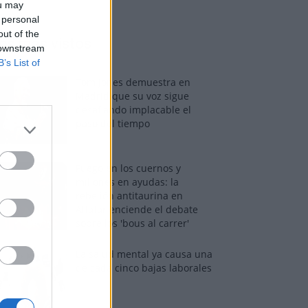
ou may
 personal
out of the
os más vistos
 downstream
B’s List of
Tom Jones demuestra en
Madrid que su voz sigue
desafiando implacable el
paso del tiempo
Fuego en los cuernos y
millones en ayudas: la
rebelión antitaurina en
Alfafar enciende el debate
sobre los 'bous al carrer'
La salud mental ya causa una
de cada cinco bajas laborales