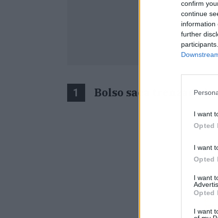
confirm you
continue se
information 
further disc
participants
Downstream 
Bolso saca trenzada br
1
Persona
I want t
Opted 
I want t
Opted 
I want 
Advertis
Opted 
I want t