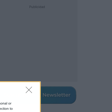
Publicidad
sonal or
ection to