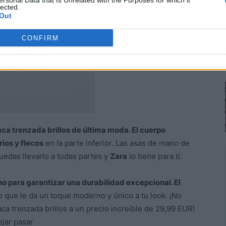
ersonal Data that Is Unrelated with the Purposes for which it
lected.
Out
CONFIRM
saca trenzada brillos de última moda. El cuerpo
ios y flecos
en la parte inferior. Las asas de mano de
uedas llevarlo a todas partes y
Zara
lo tiene para tí.
leno para garantizar una durabilidad excepcional. El
lo que le da un toque moderno y único a tu look. ¡No
a trenzada brillos a un precio increíble de 29,99 EUR!
jar pasar