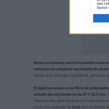
of my P
was col
Opted 
Atrae las miradas con el irresistble bolso 
trenzado se completa con detalle de abalor
bolitas son cómodas y prácticas, para que p
El tejido principal es de fibra de polipropi
tamaño de este bolso es de 27 x 22,5 cm
, 
esperes más para hacerte con este bolso sac
Un precio especial de
Zara
que no debes de