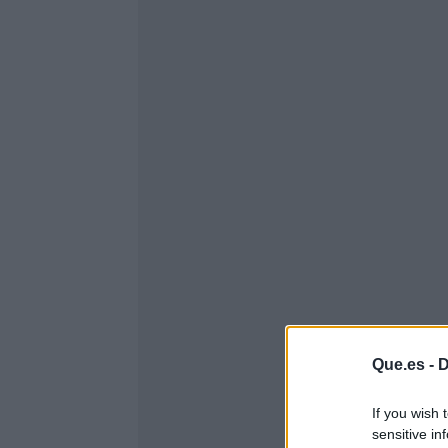
Que.es -
D
If you wish 
sensitive in