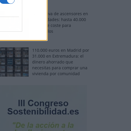
Normativa de ascensores en
comunidades: hasta 40.000
euros de coste para
adaptarlos
110.000 euros en Madrid por
31.000 en Extremadura: el
dinero ahorrado que
necesitas para comprar una
vivienda por comunidad