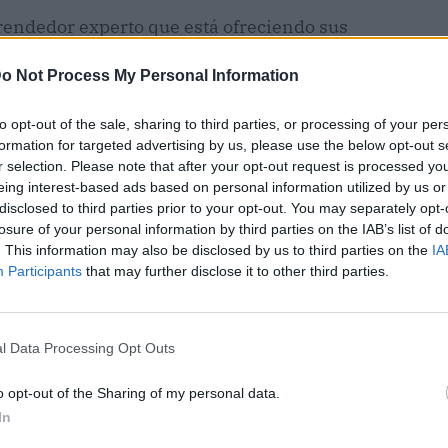
rendedor experto que está ofreciendo sus
 quieren poner en marcha sus proyectos. Explica
l inmobiliario, importaciones, emprendimiento,
o Not Process My Personal Information
rindar asesoramiento basado en sus vivencias.
to opt-out of the sale, sharing to third parties, or processing of your per
formation for targeted advertising by us, please use the below opt-out s
r selection. Please note that after your opt-out request is processed y
eing interest-based ads based on personal information utilized by us or
disclosed to third parties prior to your opt-out. You may separately opt-
losure of your personal information by third parties on the IAB’s list of
. This information may also be disclosed by us to third parties on the
IA
Participants
that may further disclose it to other third parties.
l Data Processing Opt Outs
o opt-out of the Sharing of my personal data.
In
ublicidad