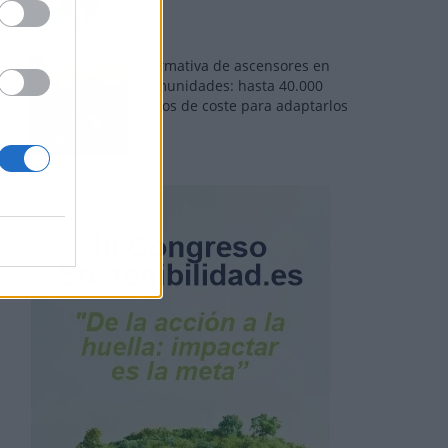
Normativa de ascensores en
comunidades: hasta 40.000
euros de coste para adaptarlos