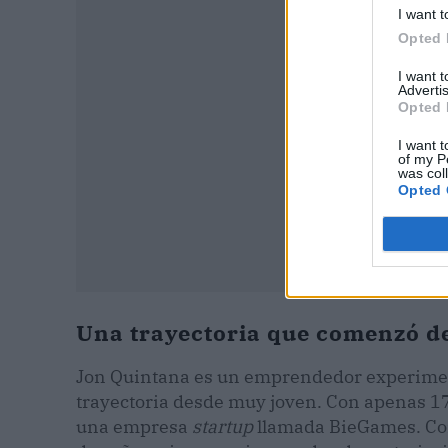
I want t
Opted 
I want 
Advertis
Opted 
I want t
of my P
was col
Opted 
Una trayectoria que comenzó d
Jon Quintana es un emprendedor experime
trayectoria desde muy joven. Con apenas 17
una empresa
startup
llamada BieGames. Con 