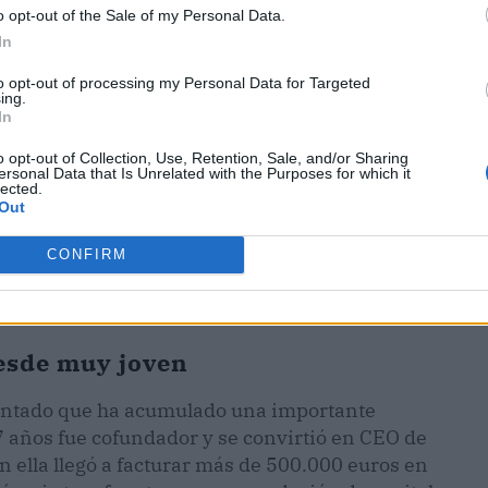
o opt-out of the Sale of my Personal Data.
In
to opt-out of processing my Personal Data for Targeted
ing.
In
o opt-out of Collection, Use, Retention, Sale, and/or Sharing
ersonal Data that Is Unrelated with the Purposes for which it
lected.
Out
CONFIRM
esde muy joven
ntado que ha acumulado una importante
 años fue cofundador y se convirtió en CEO de
ella llegó a facturar más de 500.000 euros en