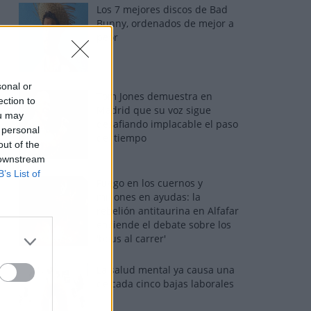
Los 7 mejores discos de Bad
Bunny, ordenados de mejor a
peor
sonal or
Tom Jones demuestra en
ection to
Madrid que su voz sigue
ou may
desafiando implacable el paso
 personal
del tiempo
out of the
 downstream
B’s List of
Fuego en los cuernos y
millones en ayudas: la
rebelión antitaurina en Alfafar
enciende el debate sobre los
'bous al carrer'
La salud mental ya causa una
de cada cinco bajas laborales