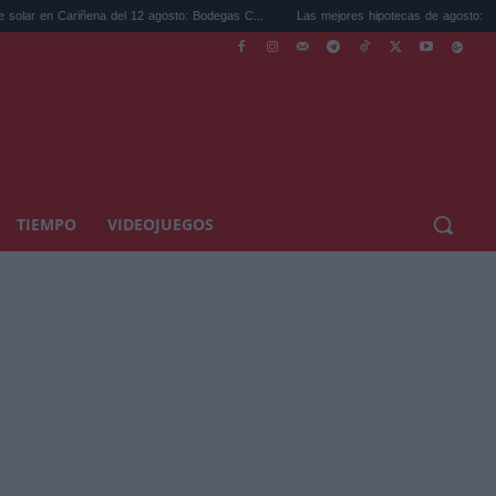
riñena del 12 agosto: Bodegas C...
Las mejores hipotecas de agosto: el TAE más com
TIEMPO
VIDEOJUEGOS