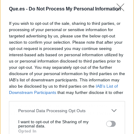
Que.es -
Do Not Process My Personal Information
Es esencial recordar esto cada vez que la
If you wish to opt-out of the sale, sharing to third parties, or
desmotivación o la falta de ganas de estudiar
processing of your personal or sensitive information for
targeted advertising by us, please use the below opt-out
llegue a la vida de uno; ya que no hay más que
section to confirm your selection. Please note that after your
recurrir a este pequeño ejercicio. Como todo en
opt-out request is processed you may continue seeing
esta vida, requiere práctica, pero Concepción
interest-based ads based on personal information utilized by
Seijas asegura a todos que funciona.
us or personal information disclosed to third parties prior to
your opt-out. You may separately opt-out of the further
disclosure of your personal information by third parties on the
Estos y muchos más ejercicios que perduran
IAB’s list of downstream participants. This information may
en el tiempo son los que realiza Concepción
also be disclosed by us to third parties on the
IAB’s List of
Seijas en
club OpoPower
. Ejercicios que no
Downstream Participants
that may further disclose it to other
solo sirven a opositores sino a cualquier
third parties.
persona que no sepa cómo salir de ese círculo
Personal Data Processing Opt Outs
vicioso para alcanzar sus sueños y metas o
simplemente para ser más productivo en su
I want to opt-out of the Sharing of my
personal data.
día a día.
Opted In