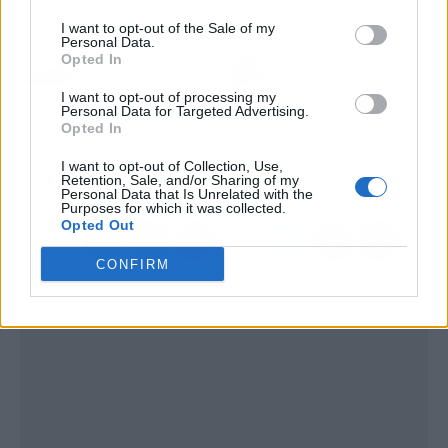
I want to opt-out of the Sale of my
Artículo anterior
Artículo siguiente
Personal Data.
Opted In
Colaboración de Manni
Presentación de la
Group, la multinacional
aplicación de TDRJOBS,
I want to opt-out of processing my
italiana, con la startup
un portal de empleo líder
Personal Data for Targeted Advertising.
Build Lovers en su
en la captación de
Opted In
consolidación en
conductores
I want to opt-out of Collection, Use,
España
Retention, Sale, and/or Sharing of my
Personal Data that Is Unrelated with the
Purposes for which it was collected.
Opted Out
CONFIRM