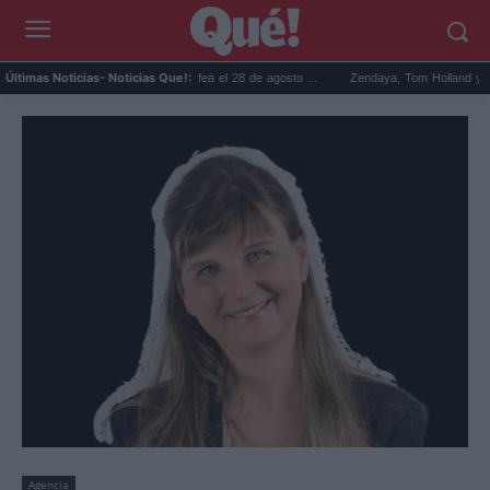
rime Video revive a Betty la fea el 28 de agosto ...
Zendaya, Tom Holland y Chrissy Te
Últimas Noticias
- Noticias Que!:
Agencia