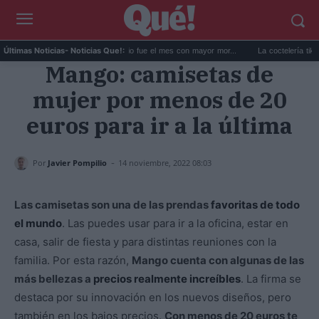
La DGT confirma que junio fue el mes con mayor mor...
La coctelería tiki renac
Últimas Noticias
- Noticias Que!:
Mango: camisetas de
mujer por menos de 20
euros para ir a la última
-
Por
Javier Pompilio
14 noviembre, 2022 08:03
Las camisetas son una de las prendas
favoritas de todo
el mundo
. Las puedes usar para ir a la oficina, estar en
casa, salir de fiesta y para distintas reuniones con la
familia. Por esta razón,
Mango cuenta con algunas de las
más bellezas a
precios realmente increíbles
. La firma se
destaca por su innovación en los nuevos diseños, pero
también en los bajos precios.
Con menos de 20 euros te