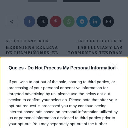
ARTÍCULO ANTERIOR
ARTÍCULO SIGUIENTE
BERENJENA RELLENA
LAS LLUVIAS Y LAS
DE CHAMPIÑONES: EL
TORMENTAS TENDRÁN
MANJAR MÁS
ESTE SÁBADO EN
SENCILLO DE
RIESGO A TERUEL,
Que.es -
Do Not Process My Personal Information
PREPARAR
TARRAGONA Y
CASTELLÓN
If you wish to opt-out of the sale, sharing to third parties, or
processing of your personal or sensitive information for
targeted advertising by us, please use the below opt-out
section to confirm your selection. Please note that after your
opt-out request is processed you may continue seeing
interest-based ads based on personal information utilized by
us or personal information disclosed to third parties prior to
your opt-out. You may separately opt-out of the further