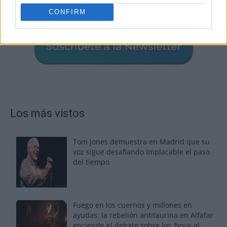
CONFIRM
Los más vistos
Tom Jones demuestra en Madrid que su
voz sigue desafiando implacable el paso
del tiempo
Fuego en los cuernos y millones en
ayudas: la rebelión antitaurina en Alfafar
enciende el debate sobre los 'bous al