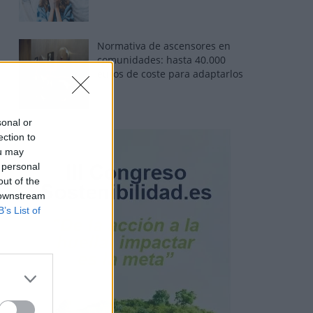
Normativa de ascensores en
comunidades: hasta 40.000
euros de coste para adaptarlos
sonal or
ection to
ou may
 personal
out of the
 downstream
B’s List of