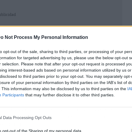
ublicidad
o Not Process My Personal Information
to opt-out of the sale, sharing to third parties, or processing of your per
formation for targeted advertising by us, please use the below opt-out s
r selection. Please note that after your opt-out request is processed y
eing interest-based ads based on personal information utilized by us or
disclosed to third parties prior to your opt-out. You may separately opt-
losure of your personal information by third parties on the IAB’s list of
. This information may also be disclosed by us to third parties on the
IA
Participants
that may further disclose it to other third parties.
rmática
como GRUPO LINKA son consideradas
cesos internos como una auditoría de seguridad
l Data Processing Opt Outs
eficiencia.
o opt-out of the Sharing of my personal data.