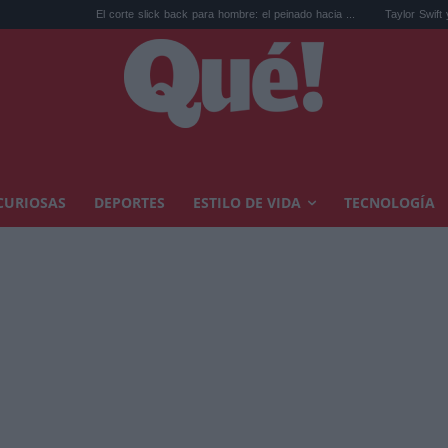
El corte slick back para hombre: el peinado hacia ...
Taylor Swift y Trump: la artist
CURIOSAS
DEPORTES
ESTILO DE VIDA
TECNOLOGÍA