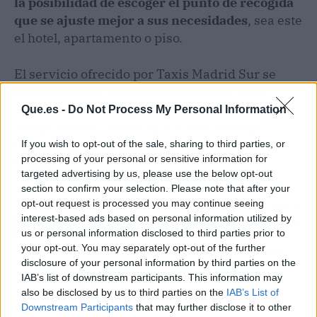
la posibilidad de escoger el punto de recogida
que se ajuste mejor a sus necesidades
, sea este
el hotel, apartamento o piso.
El servicio ofrecido por Taxis Madrid Sur se
presenta como una excelente opción para
aquellos pasajeros que busquen un taxi al
Que.es -
Do Not Process My Personal Information
aeropuerto de Madrid que pueda
brindar
rapidez, profesionalidad y experiencia en el
If you wish to opt-out of the sale, sharing to third parties, or
processing of your personal or sensitive information for
sector
.
targeted advertising by us, please use the below opt-out
section to confirm your selection. Please note that after your
opt-out request is processed you may continue seeing
Artículo anterior
Artículo siguiente
interest-based ads based on personal information utilized by
MoonWater embotella
Enesca sobre los trucos
us or personal information disclosed to third parties prior to
sus productos en
para comprar una
your opt-out. You may separately opt-out of the further
aluminio libres de
escalera en el Black
disclosure of your personal information by third parties on the
plásticos y con un
Friday
IAB’s list of downstream participants. This information may
packaging 100 %
also be disclosed by us to third parties on the
IAB’s List of
reciclable y reciclado
Downstream Participants
that may further disclose it to other