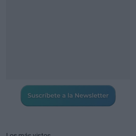
Los más vistos