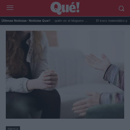
Perez Hilton directo TikTok: quién es el bloguero ...
El truco matemático para ganar la
Últimas Noticias
- Noticias Que!:
Agencia