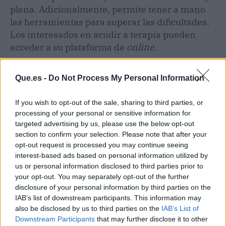
plena. Adicionalmente, permite tener a mano
las herramientas para superar las dificultades.
Los interesados en acudir a terapia pueden
acceder a su plataforma de
online
.
Que.es -
Do Not Process My Personal Information
If you wish to opt-out of the sale, sharing to third parties, or
processing of your personal or sensitive information for
targeted advertising by us, please use the below opt-out
section to confirm your selection. Please note that after your
opt-out request is processed you may continue seeing
interest-based ads based on personal information utilized by
us or personal information disclosed to third parties prior to
your opt-out. You may separately opt-out of the further
disclosure of your personal information by third parties on the
IAB’s list of downstream participants. This information may
also be disclosed by us to third parties on the
IAB’s List of
Publicidad
Downstream Participants
that may further disclose it to other