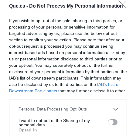
Atrás
Siguiente
Que.es -
Do Not Process My Personal Information
If you wish to opt-out of the sale, sharing to third parties, or
processing of your personal or sensitive information for
targeted advertising by us, please use the below opt-out
section to confirm your selection. Please note that after your
opt-out request is processed you may continue seeing
interest-based ads based on personal information utilized by
ARTÍCULO ANTERIOR
ARTÍCULO SIGUIENTE
us or personal information disclosed to third parties prior to
OCEANIKA RECORRE
EL MOTIVO POR EL QUE
your opt-out. You may separately opt-out of the further
SUS GRANDES
DEBES IR EN AYUNAS A
CLÁSICOS CON SU
UN ANÁLISIS DE
disclosure of your personal information by third parties on the
NUEVO MENÚ
SANGRE
IAB’s list of downstream participants. This information may
DEGUSTACIÓN
also be disclosed by us to third parties on the
IAB’s List of
Downstream Participants
that may further disclose it to other
third parties.
Personal Data Processing Opt Outs
I want to opt-out of the Sharing of my
personal data.
Opted In