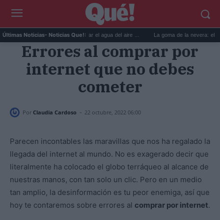
6 usos prácticos para reutilizar el agua del aire ...
La goma de la nevera: el truco de
Últimas Noticias
- Noticias Que!:
Errores al comprar por
internet que no debes
cometer
-
Por
Claudia Cardoso
22 octubre, 2022 06:00
Parecen incontables las maravillas que nos ha regalado la
llegada del internet al mundo. No es exagerado decir que
literalmente ha colocado el globo terráqueo al alcance de
nuestras manos, con tan solo un clic. Pero en un medio
tan amplio, la desinformación es tu peor enemiga, así que
hoy te contaremos sobre errores al
comprar por internet
.